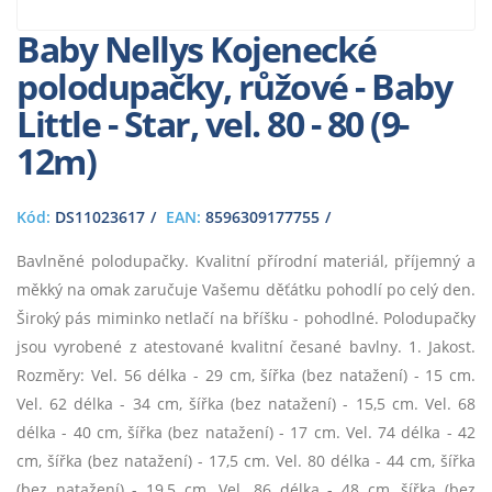
Baby Nellys Kojenecké
polodupačky, růžové - Baby
Little - Star, vel. 80 - 80 (9-
12m)
Kód:
DS11023617
EAN:
8596309177755
Bavlněné polodupačky. Kvalitní přírodní materiál, příjemný a
měkký na omak zaručuje Vašemu děťátku pohodlí po celý den.
Široký pás miminko netlačí na bříšku - pohodlné. Polodupačky
jsou vyrobené z atestované kvalitní česané bavlny. 1. Jakost.
Rozměry: Vel. 56 délka - 29 cm, šířka (bez natažení) - 15 cm.
Vel. 62 délka - 34 cm, šířka (bez natažení) - 15,5 cm. Vel. 68
délka - 40 cm, šířka (bez natažení) - 17 cm. Vel. 74 délka - 42
cm, šířka (bez natažení) - 17,5 cm. Vel. 80 délka - 44 cm, šířka
(bez natažení) - 19,5 cm. Vel. 86 délka - 48 cm, šířka (bez