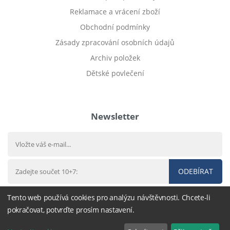
Reklamace a vrácení zboží
Obchodní podmínky
Zásady zpracování osobních údajů
Archiv položek
Dětské povlečení
Prodej bytu Český Těšín
Newsletter
ODEBÍRAT
Tento web používá cookies pro analýzu návštěvnosti. Chcete-li
pokračovat, potvrďte prosím nastavení.
© 2016 - 2026
DárekHned.cz
,
nastavení cookies