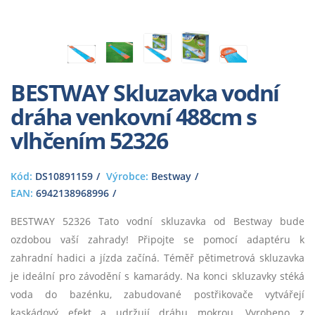
BESTWAY Skluzavka vodní
dráha venkovní 488cm s
vlhčením 52326
Kód:
DS10891159
Výrobce:
Bestway
EAN:
6942138968996
BESTWAY 52326 Tato vodní skluzavka od Bestway bude
ozdobou vaší zahrady! Připojte se pomocí adaptéru k
zahradní hadici a jízda začíná. Téměř pětimetrová skluzavka
je ideální pro závodění s kamarády. Na konci skluzavky stéká
voda do bazénku, zabudované postřikovače vytvářejí
kaskádový efekt a udržují dráhu mokrou. Vyrobeno z