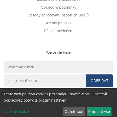
Obchodní podmínky
Zásady zpracování osobních údajů
Archiv položek
Dětské povlečení
Prodej bytu Český Těšín
Newsletter
ODEBÍRAT
Tento web používá cookies pro analýzu návštěvnosti. Chcete-li
pokračovat, potvrďte prosím nastavení.
© 2016 - 2026
DárekHned.cz
,
nastavení cookies
Nastavit cookies
Odmítnout
Přijmout vše