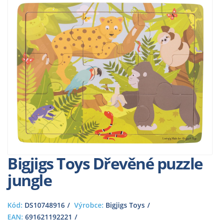
Bigjigs Toys Dřevěné puzzle
jungle
Kód:
DS10748916
Výrobce:
Bigjigs Toys
EAN:
691621192221