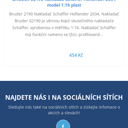
model 1:16 plast
Bruder 2190 Nakladač Schäffer Hoflander 2034. Nakladač
Bruder 02190 je věrnou kopií skutečného nakladače
Schäffer, vyrobenou v měřítku 1:16. Nakladač Schäffer
má funkční rameno se lžící, profilované…
454 Kč
NAJDETE NÁS I NA
SOCIÁLNÍCH SÍTÍCH
Sledujte nás také na sociálních sítích a získejte infomace o
akcích a slevách!