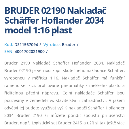
BRUDER 02190 Nakladač
Schäffer Hoflander 2034
model 1:16 plast
Kód:
DS11567094
Výrobce:
Bruder
EAN:
4001702021900
Bruder 2190 Nakladač Schäffer Hoflander 2034. Nakladač
Bruder 02190 je věrnou kopií skutečného nakladače Schäffer,
vyrobenou v měřítku 1:16. Nakladač Schäffer má funkční
rameno se lžící, profilované pneumatiky z měkkého plastu a
řiditelnou přední nápravu. Čelní nakladače Schäffer jsou
používány v zemědělství, stavitelství i zahradnictví. V jakém
odvětví jej budete využívat vy? K nakladači Schäffer Hoflander
2034 Bruder 2190 si můžete pořídit spoustu přílušenství
Bruder, např. Logistický set Bruder 2415 a užít si tak ještě více