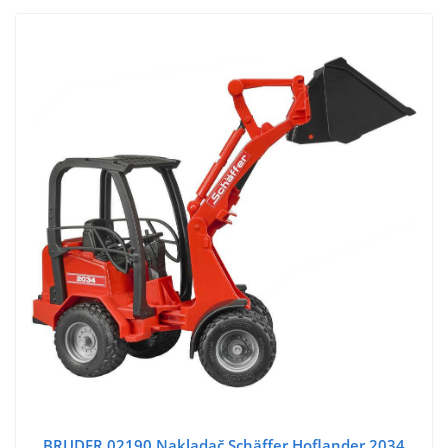
BRUDER 02190 Nakladač Schäffer Hoflander 2034