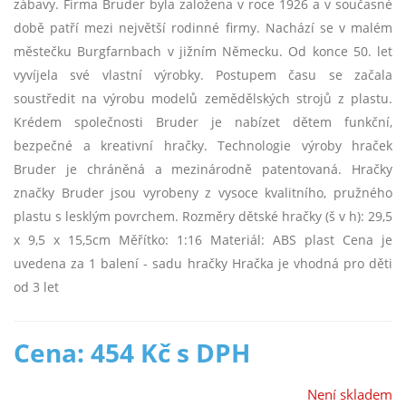
zábavy. Firma Bruder byla založena v roce 1926 a v současné
době patří mezi největší rodinné firmy. Nachází se v malém
městečku Burgfarnbach v jižním Německu. Od konce 50. let
vyvíjela své vlastní výrobky. Postupem času se začala
soustředit na výrobu modelů zemědělských strojů z plastu.
Krédem společnosti Bruder je nabízet dětem funkční,
bezpečné a kreativní hračky. Technologie výroby hraček
Bruder je chráněná a mezinárodně patentovaná. Hračky
značky Bruder jsou vyrobeny z vysoce kvalitního, pružného
plastu s lesklým povrchem. Rozměry dětské hračky (š v h): 29,5
x 9,5 x 15,5cm Měřítko: 1:16 Materiál: ABS plast Cena je
uvedena za 1 balení - sadu hračky Hračka je vhodná pro děti
od 3 let
Cena: 454 Kč s DPH
Není skladem