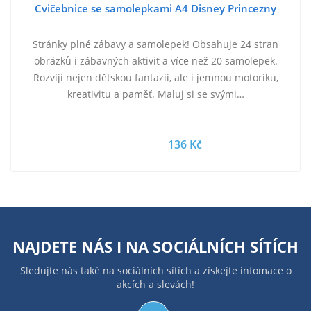
Cvičebnice se samolepkami A4 Disney Princezny
Stránky plné zábavy a samolepek! Obsahuje 24 stran
obrázků i zábavných aktivit a více než 20 samolepek.
Rozvíjí nejen dětskou fantazii, ale i jemnou motoriku,
kreativitu a paměť. Maluj si se svými…
136 Kč
NAJDETE NÁS I NA
SOCIÁLNÍCH SÍTÍCH
Sledujte nás také na sociálních sítích a získejte infomace o
akcích a slevách!