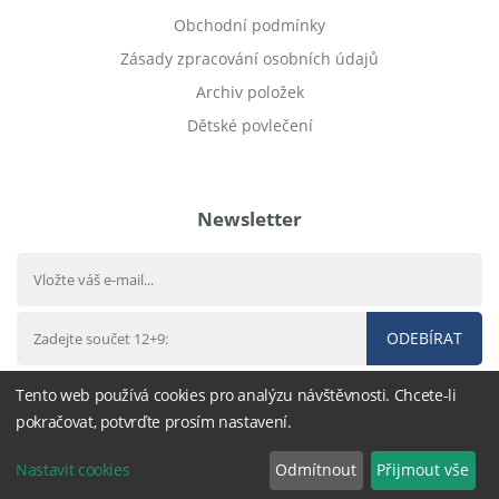
Obchodní podmínky
Zásady zpracování osobních údajů
Archiv položek
Dětské povlečení
Prodej bytu Český Těšín
Newsletter
ODEBÍRAT
Tento web používá cookies pro analýzu návštěvnosti. Chcete-li
pokračovat, potvrďte prosím nastavení.
© 2016 - 2026
DárekHned.cz
,
nastavení cookies
Nastavit cookies
Odmítnout
Přijmout vše