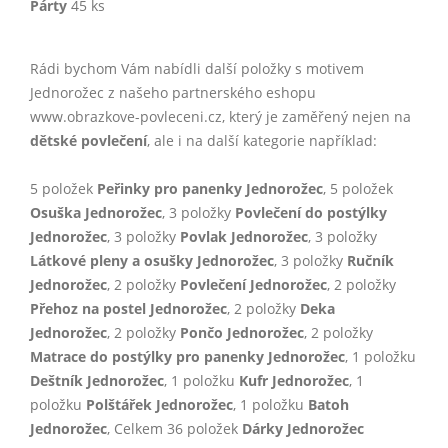
Párty
45 ks
Rádi bychom Vám nabídli další položky s motivem
Jednorožec z našeho partnerského eshopu
www.obrazkove-povleceni.cz, který je zaměřený nejen na
dětské povlečení
, ale i na další kategorie například:
5 položek
Peřinky pro panenky Jednorožec
, 5 položek
Osuška Jednorožec
, 3 položky
Povlečení do postýlky
Jednorožec
, 3 položky
Povlak Jednorožec
, 3 položky
Látkové pleny a osušky Jednorožec
, 3 položky
Ručník
Jednorožec
, 2 položky
Povlečení Jednorožec
, 2 položky
Přehoz na postel Jednorožec
, 2 položky
Deka
Jednorožec
, 2 položky
Pončo Jednorožec
, 2 položky
Matrace do postýlky pro panenky Jednorožec
, 1 položku
Deštník Jednorožec
, 1 položku
Kufr Jednorožec
, 1
položku
Polštářek Jednorožec
, 1 položku
Batoh
Jednorožec
, Celkem 36 položek
Dárky Jednorožec