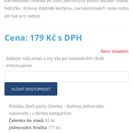
​Karnevalová čelenka ve stylu jednorožce potěší každou malou
holčičku. Krásný doplněk kostýmu, narozeninových oslav nebo
jen tak pro radost.
Cena: 179 Kč s DPH
Není skladem
Zadejte svůj email a my Vás po naskladnění zboží
informujeme
HLÍDAT DOSTUPNOST
Položku Dívčí párty čelenka - Duhový jednorožec
naleznete i v těchto kategoriích:
Čelenka do vlasů
32 ks
Jednorožec hračka
171 ks