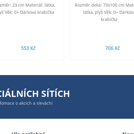
Cui-cui žlutý 23 cm
změr: 23 cm Materiál: látka,
Rozměr deka: 70x100 cm Mate
yš Věk: 0+ Dárková krabička
látka, plyš Věk: 0+ Dárkov
krabička
553 Kč
706 Kč
IÁLNÍCH SÍTÍCH
infomace o akcích a slevách!