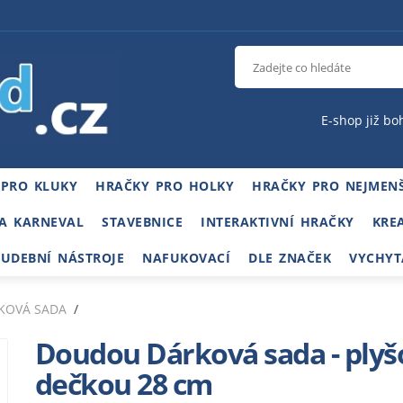
E-shop již bo
 PRO KLUKY
HRAČKY PRO HOLKY
HRAČKY PRO NEJMENŠ
A KARNEVAL
STAVEBNICE
INTERAKTIVNÍ HRAČKY
KRE
HUDEBNÍ NÁSTROJE
NAFUKOVACÍ
DLE ZNAČEK
VYCHYT
KOVÁ SADA
Doudou Dárková sada - plyš
dečkou 28 cm