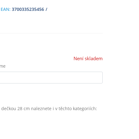
EAN:
3700335235456
Není skladem
eme
dečkou 28 cm naleznete i v těchto kategoriích: