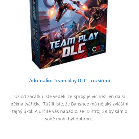
Adrenalin: Team play DLC - rozšíření
Už od začátku jste věděli, že Sprog je víc než jen další
pěkná tvářička. Tušili jste, že Banshee má nějaký zvláštní
tajný úkol. A určitě vás napadlo, že :D-str0j-3R by sám o
sobě mohl být dobrou…