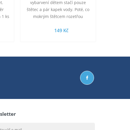
t.
vybarvení dětem stačí pouze
ěr
štětec a pár kapek vody. Poté, co
 1 ks
mokrým štětcem rozetřou
barevné stopy, získají krásně
149 Kč
barevné ilustrace! Zvířátka z …
letter