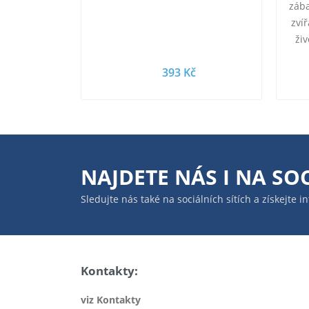
záb
zví
ži
prav
393 Kč
NAJDETE NÁS I NA
SOC
Sledujte nás také na sociálních sítích a získejte 
Kontakty:
viz Kontakty