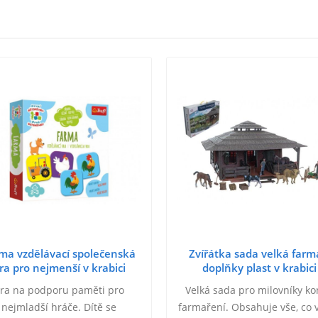
ma vzdělávací společenská
Zvířátka sada velká farm
ra pro nejmenší v krabici
doplňky plast v krabici
20x20x5cm 24m+
60x41x13,5cm
ra na podporu paměti pro
Velká sada pro milovníky ko
nejmladší hráče. Dítě se
farmaření. Obsahuje vše, co v