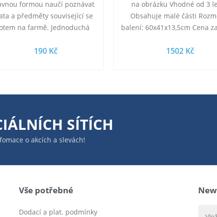
avnou formou naučí poznávat
na obrázku Vhodné od 3 le
řata a předměty související se
Obsahuje malé části Rozm
votem na farmě. Jednoduchá
balení: 60x41x13,5cm Cena za
idla a pestrobarevné obrázky
hračky.
190 Kč
1502 Kč
dítě podněcují ke hře…
IÁLNÍCH SÍTÍCH
infomace o akcích a slevách!
Vše potřebné
News
Dodací a plat. podmínky