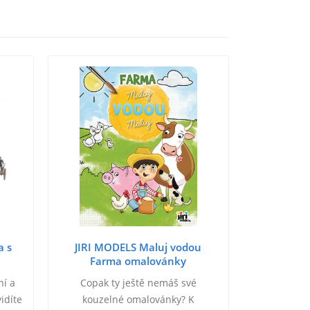
a s
JIRI MODELS Maluj vodou
Farma omalovánky
ní a
Copak ty ještě nemáš své
idíte
kouzelné omalovánky? K