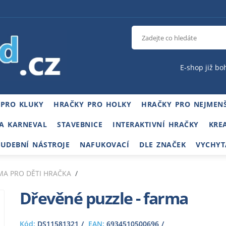
E-shop již bo
 PRO KLUKY
HRAČKY PRO HOLKY
HRAČKY PRO NEJMENŠ
A KARNEVAL
STAVEBNICE
INTERAKTIVNÍ HRAČKY
KRE
HUDEBNÍ NÁSTROJE
NAFUKOVACÍ
DLE ZNAČEK
VYCHYT
MA PRO DĚTI HRAČKA
Dřevěné puzzle - farma
Kód:
DS11581321
EAN:
6934510500696