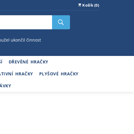
Košík (0)
hužel ukončil činnost
Í
DŘEVĚNÉ HRAČKY
ATIVNÍ HRAČKY
PLYŠOVÉ HRAČKY
ÁVKY