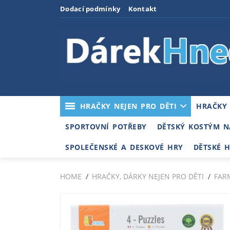
Dodací podmínky
Kontakt
HRAČKY NEJEN PRO DĚTI
HRAČKY
SPORTOVNÍ POTŘEBY
DĚTSKÝ KOSTÝM N
SPOLEČENSKÉ A DESKOVÉ HRY
DĚTSKÉ 
HOME
HRAČKY, DÁRKY NEJEN PRO DĚTI
FAR