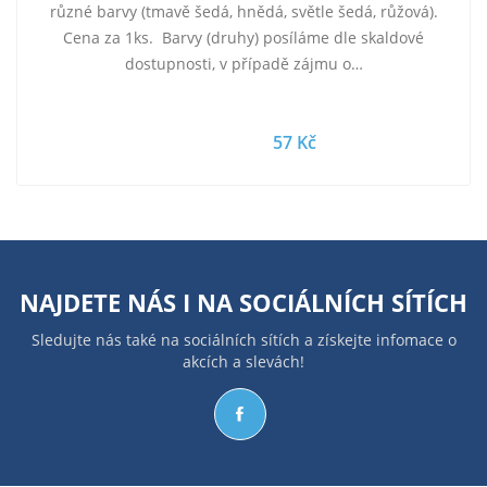
různé barvy (tmavě šedá, hnědá, světle šedá, růžová).
Cena za 1ks. Barvy (druhy) posíláme dle skaldové
dostupnosti, v případě zájmu o…
57 Kč
NAJDETE NÁS I NA
SOCIÁLNÍCH SÍTÍCH
Sledujte nás také na sociálních sítích a získejte infomace o
akcích a slevách!