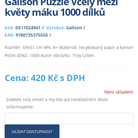
Galison Puzzle Včely mezi
květy máku 1000 dílků
Kód:
DS11024941
Výrobce:
Galison
EAN:
9780735375550
Rozměr: 69x51 cm Věk: 8+ Materiál: recyklovaný papír a karton
Počet dílků: 1000 Autor obrázku: Troy Litten
Cena: 420 Kč s DPH
Není skladem
Zadejte svůj email a my Vás po naskladnění zboží
informujeme
HLÍDAT DOSTUPNOST