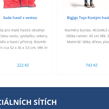
Sada hasič s vestou
Bigjigs Toys Kostým has
da pro malé hasiče obsahje
Rozměry bunda: 40,5x46,5
čskou vestu, vysílačku, sekeru,
Délka ramen: 45 cm Věk: 
idlo a hasící přístroj. Rozměr
Materiál: látka, dřevo, pla
ní cca 52 x 36 x 3,5 cm. Věk 3+
222 Kč
743 Kč
IÁLNÍCH SÍTÍCH