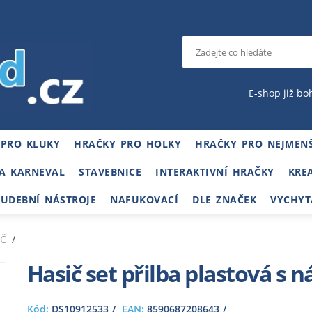
E-shop již bo
 PRO KLUKY
HRAČKY PRO HOLKY
HRAČKY PRO NEJMENŠ
A KARNEVAL
STAVEBNICE
INTERAKTIVNÍ HRAČKY
KRE
HUDEBNÍ NÁSTROJE
NAFUKOVACÍ
DLE ZNAČEK
VYCHYT
IČ
Hasič set přilba plastová s n
Kód:
DS10912533
EAN:
8590687208643