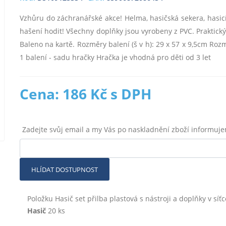
Vzhůru do záchranářské akce! Helma, hasičská sekera, hasicí p
hašení hodit! Všechny doplňky jsou vyrobeny z PVC. Praktick
Baleno na kartě. Rozměry balení (š v h): 29 x 57 x 9,5cm Rozm
1 balení - sadu hračky Hračka je vhodná pro děti od 3 let
Cena: 186 Kč s DPH
Zadejte svůj email a my Vás po naskladnění zboží informuj
HLÍDAT DOSTUPNOST
Položku Hasič set přilba plastová s nástroji a doplňky v síťc
Hasič
20 ks