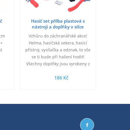
ič
Hasič set přilba plastová s
nástroji a doplňky v síťce
 cm
Vzhůru do záchranářské akce!
3+
Helma, hasičská sekera, hasicí
st
přístroj, vysílačka a odznak, to vše
se ti bude při hašení hodit!
Všechny doplňky jsou vyrobeny z
PVC. Praktický herní set pro
186 Kč
všechny malé…