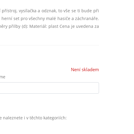
řístroj, vysílačka a odznak, to vše se ti bude při
ý herní set pro všechny malé hasiče a záchranáře.
ěry přilby (d): Materiál: plast Cena je uvedena za
Není skladem
eme
e naleznete i v těchto kategoriích: