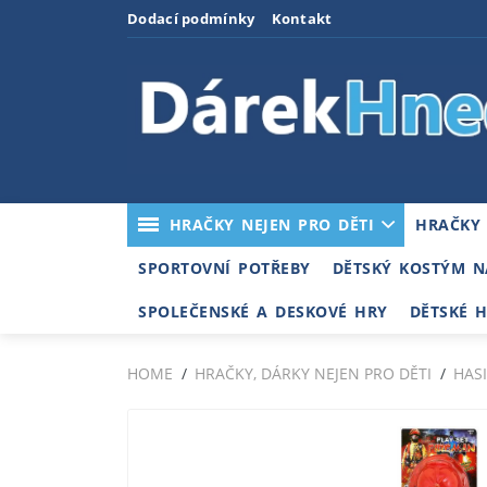
Dodací podmínky
Kontakt
HRAČKY NEJEN PRO DĚTI
HRAČKY
SPORTOVNÍ POTŘEBY
DĚTSKÝ KOSTÝM N
SPOLEČENSKÉ A DESKOVÉ HRY
DĚTSKÉ 
HOME
HRAČKY, DÁRKY NEJEN PRO DĚTI
HAS