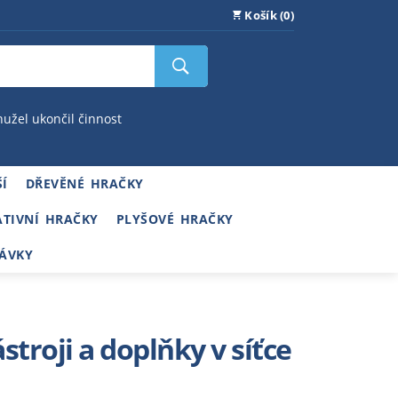
Košík (0)
hužel ukončil činnost
Í
DŘEVĚNÉ HRAČKY
ATIVNÍ HRAČKY
PLYŠOVÉ HRAČKY
ÁVKY
ástroji a doplňky v síťce