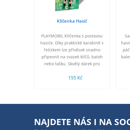
Klíčenka Hasič
PLAYMOBIL Klíčenka s postavou
Sa
hasiče. Díky praktické karabině s
hasi
řetízkem lze přívěsek snadno
páč
připevnit na svazek klíčů, batoh
bale
nebo tašku. Skvělý dárek pro
všechny fanoušky PLAYMOBIL. !
155 Kč
Výška figurky:…
NAJDETE NÁS I NA
SOC