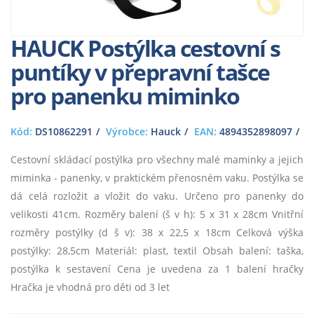
HAUCK Postýlka cestovní s
puntíky v přepravní tašce
pro panenku miminko
Kód:
DS10862291
Výrobce:
Hauck
EAN:
4894352898097
Cestovní skládací postýlka pro všechny malé maminky a jejich
miminka - panenky, v praktickém přenosném vaku. Postýlka se
dá celá rozložit a vložit do vaku. Určeno pro panenky do
velikosti 41cm. Rozměry balení (š v h): 5 x 31 x 28cm Vnitřní
rozměry postýlky (d š v): 38 x 22,5 x 18cm Celková výška
postýlky: 28,5cm Materiál: plast, textil Obsah balení: taška,
postýlka k sestavení Cena je uvedena za 1 balení hračky
Hračka je vhodná pro děti od 3 let