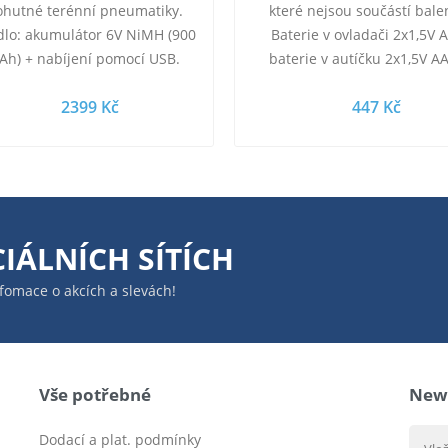
hutné terénní pneumatiky.
které nejsou součástí bale
dlo: akumulátor 6V NiMH (900
Baterie v ovladači 2x1,5V A
Ah) + nabíjení pomocí USB.
baterie v autíčku 2x1,5V A
vladač s proporcionálním
Rozměry balení cca 28,5x11
2399 Kč
447 Kč
ovládáním rychlosti: 2 ks…
cm. Velikost…
IÁLNÍCH SÍTÍCH
infomace o akcích a slevách!
Vše potřebné
News
Dodací a plat. podmínky