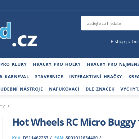
E-shop již bo
 PRO KLUKY
HRAČKY PRO HOLKY
HRAČKY PRO NEJMENŠ
A KARNEVAL
STAVEBNICE
INTERAKTIVNÍ HRAČKY
KRE
HUDEBNÍ NÁSTROJE
NAFUKOVACÍ
DLE ZNAČEK
VYCHYT
GY
Hot Wheels RC Micro Buggy 
Kód:
DS11462233
EAN:
8001011634460