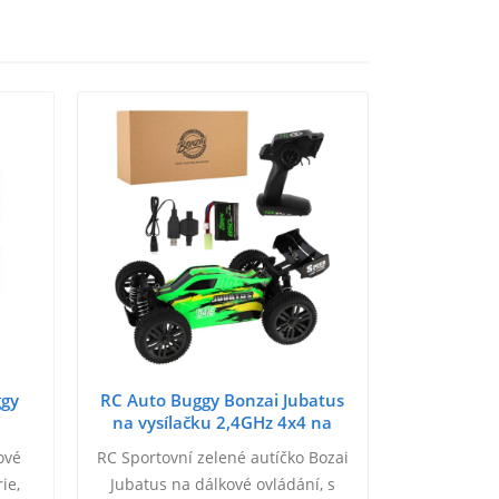
ggy
RC Auto Buggy Bonzai Jubatus
na vysílačku 2,4GHz 4x4 na
baterie Zelené
ové
RC Sportovní zelené autíčko Bozai
ie,
Jubatus na dálkové ovládání, s