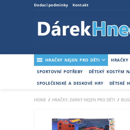
Dodací podmínky
Kontakt
HRAČKY NEJEN PRO DĚTI
HRAČKY
SPORTOVNÍ POTŘEBY
DĚTSKÝ KOSTÝM N
SPOLEČENSKÉ A DESKOVÉ HRY
DĚTSKÉ 
HOME
HRAČKY, DÁRKY NEJEN PRO DĚTI
BUG