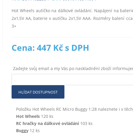
Hot Wheels autíčko na dálkové ovládání. Napájení na baterie,
2x1,5V AA, baterie v autíčku 2x1,5V AAA. Rozměry balení cca
3+
Cena: 447 Kč s DPH
Zadejte svůj email a my Vás po naskladnění zboží informuj
HLÍDAT DOSTUPNOST
Položku Hot Wheels RC Micro Buggy 1:28 naleznete i v těcht
Hot Wheels
120 ks
RC hračky na dálkové ovládání
103 ks
Buggy
12 ks