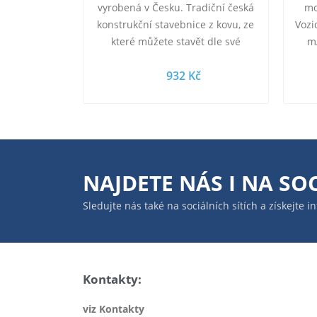
vyrobená v Česku. Tradiční česká
mo
konstrukční stavebnice z kovu, ze
Vozi
které můžete stavět dle své
m
fantazie nebo použít přiložený
O
932 Kč
návod a pomocí…
NAJDETE NÁS I NA
SOC
Sledujte nás také na sociálních sítích a získejte 
Kontakty:
viz Kontakty