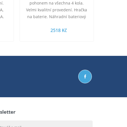
ní.
pohonem na všechna 4 kola.
A,
Velmi kvalitní provedení. Hračka
AA.
na baterie. Náhradní bateriový
x11
pack součástí. Terénní zelené RC
2518 Kč
auto na…
letter