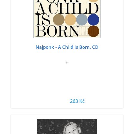
Najponk - A Child Is Born, CD
✨
263 Kč