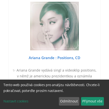
Ariana Grande : Positions, CD
✨ Ariana Grande vydává singl a videoklip positions,
v němž je americkou prezidentkou a oznámila
vydání nového alba. Ariana Grande vydává sing a
Tento web používá cookies pro analýzu návštěvnosti. Chcete-li
videoklip positions, ve kterém je americkou
pokračovat, potvrďte prosím nastavení.
prezidentkou.…
Nastavit cookies
Odmítnout
Přijmout vše
351 Kč