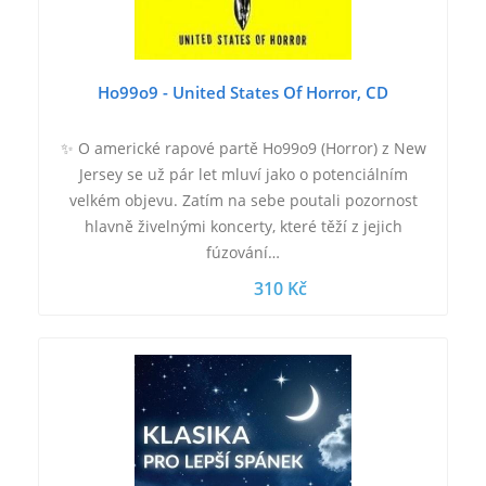
Ho99o9 - United States Of Horror, CD
✨ O americké rapové partě Ho99o9 (Horror) z New
Jersey se už pár let mluví jako o potenciálním
velkém objevu. Zatím na sebe poutali pozornost
hlavně živelnými koncerty, které těží z jejich
fúzování…
310 Kč