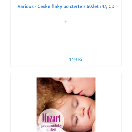
Various - České fláky po čtvrté z 60.let /4/, CD
✨
119 Kč