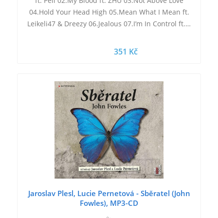
ft. Pell 02.My Blood ft. ZHU 03.Not Above Love
04.Hold Your Head High 05.Mean What I Mean ft.
Leikeli47 & Dreezy 06.Jealous 07.I’m In Control ft.…
351 Kč
Jaroslav Plesl, Lucie Pernetová - Sběratel (John
Fowles), MP3-CD