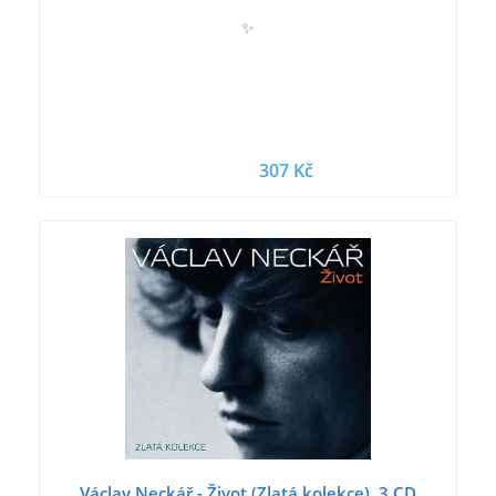
✨
307 Kč
Václav Neckář - Život (Zlatá kolekce), 3 CD