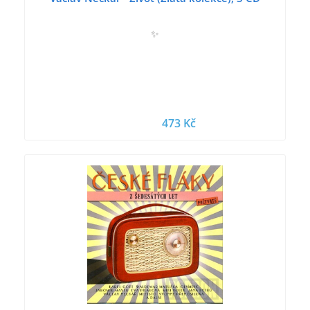
✨
473 Kč