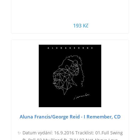
193 Kč
Aluna Francis/George Reid - I Remember, CD
✨ Datum vydání: 16.9.2016 Tracklist: 01.Full Swing