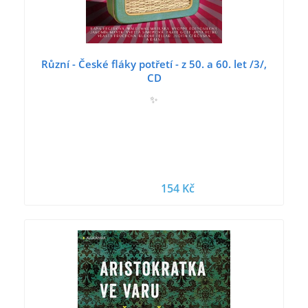
Různí - České fláky potřetí - z 50. a 60. let /3/,
CD
✨
154 Kč