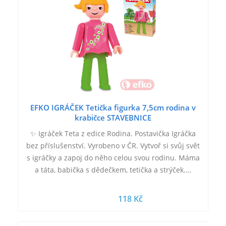
EFKO IGRÁČEK Tetička figurka 7,5cm rodina v
krabičce STAVEBNICE
✨ Igráček Teta z edice Rodina. Postavička Igráčka
bez příslušenství. Vyrobeno v ČR. Vytvoř si svůj svět
s igráčky a zapoj do něho celou svou rodinu. Máma
a táta, babička s dědečkem, tetička a strýček.…
118 Kč