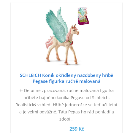
SCHLEICH Koník okřídlený nazdobený hříbě
Pegase figurka ručně malovaná
✨ Detailně zpracovaná, ručně malovaná figurka
hříběte bájného koníka Pegase od Schleich.
Realistický vzhled. Hříbě jednorožce se teď učí létat
a je velmi odvážné. Táta Pegas ho rád pohladí a
zdobí…
259 Kč