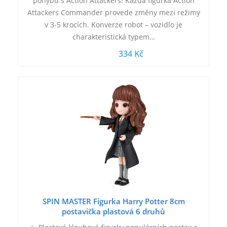
pohybu s Action Attackers! Každá figurka Action
Attackers Commander provede změny mezi režimy
v 3-5 krocích. Konverze robot – vozidlo je
charakteristická typem…
334 Kč
SPIN MASTER Figurka Harry Potter 8cm
postavička plastová 6 druhů