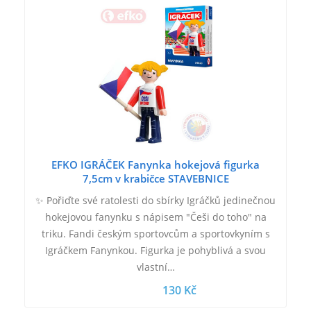
EFKO IGRÁČEK Fanynka hokejová figurka
7,5cm v krabičce STAVEBNICE
✨ Pořiďte své ratolesti do sbírky Igráčků jedinečnou
hokejovou fanynku s nápisem "Češi do toho" na
triku. Fandi českým sportovcům a sportovkyním s
Igráčkem Fanynkou. Figurka je pohyblivá a svou
vlastní…
130 Kč