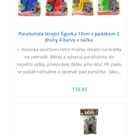
Parašutista létající figurka 10cm s padákem 2
druhy 4 barvy v sáčku
✨ Klasická sportovní retro hračka ideální na hrátky
na zahradě. Běhej a vyhazuj parašutistu do
největší výšky, překonávej délku jeho letu! Při pádu
se padák nafoukne a zpomalí pád panáčka - jako…
116 Kč