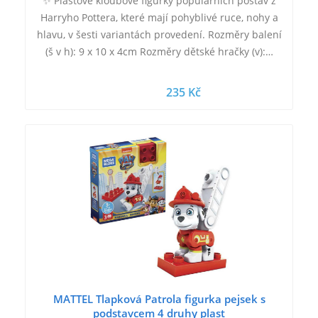
✨ Plastové kloubové figurky populárních postav z
Harryho Pottera, které mají pohyblivé ruce, nohy a
hlavu, v šesti variantách provedení. Rozměry balení
(š v h): 9 x 10 x 4cm Rozměry dětské hračky (v):…
235 Kč
MATTEL Tlapková Patrola figurka pejsek s
podstavcem 4 druhy plast