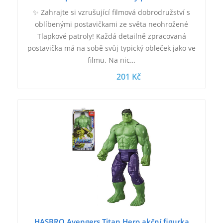
✨ Zahrajte si vzrušující filmová dobrodružství s
oblíbenými postavičkami ze světa neohrožené
Tlapkové patroly! Každá detailně zpracovaná
postavička má na sobě svůj typický obleček jako ve
filmu. Na nic…
201 Kč
HASBRO Avengers Titan Hero akční figurka