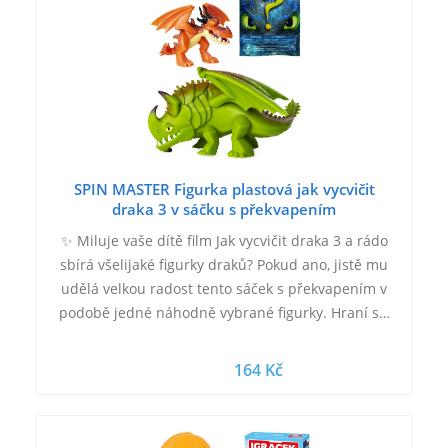
SPIN MASTER Figurka plastová jak vycvičit
draka 3 v sáčku s překvapením
✨ Miluje vaše dítě film Jak vycvičit draka 3 a rádo
sbírá všelijaké figurky draků? Pokud ano, jistě mu
udělá velkou radost tento sáček s překvapením v
podobě jedné náhodně vybrané figurky. Hraní s…
164 Kč