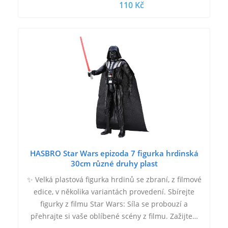
110 Kč
HASBRO Star Wars epizoda 7 figurka hrdinská
30cm různé druhy plast
✨ Velká plastová figurka hrdinů se zbraní, z filmové
edice, v několika variantách provedení. Sbírejte
figurky z filmu Star Wars: Síla se probouzí a
přehrajte si vaše oblíbené scény z filmu. Zažijte…