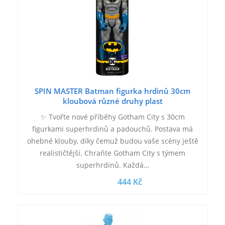
SPIN MASTER Batman figurka hrdinů 30cm
kloubová různé druhy plast
✨ Tvořte nové příběhy Gotham City s 30cm
figurkami superhrdinů a padouchů. Postava má
ohebné klouby, díky čemuž budou vaše scény ještě
realističtější. Chraňte Gotham City s týmem
superhrdinů. Každá…
444 Kč