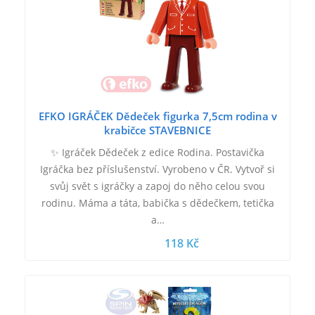
EFKO IGRÁČEK Dědeček figurka 7,5cm rodina v
krabičce STAVEBNICE
✨ Igráček Dědeček z edice Rodina. Postavička
Igráčka bez příslušenství. Vyrobeno v ČR. Vytvoř si
svůj svět s igráčky a zapoj do něho celou svou
rodinu. Máma a táta, babička s dědečkem, tetička
a…
118 Kč