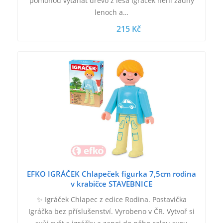
pomohou vytahat dřevo z lesa Igráček není žádný
lenoch a…
215 Kč
EFKO IGRÁČEK Chlapeček figurka 7,5cm rodina
v krabičce STAVEBNICE
✨ Igráček Chlapec z edice Rodina. Postavička
Igráčka bez příslušenství. Vyrobeno v ČR. Vytvoř si