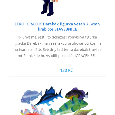
EFKO IGRÁČEK Darebák figurka vězeň 7,5cm v
krabičce STAVEBNICE
✨ Chyť mě, jestli to dokážeš! Pohyblivá figurka
Igráčka Darebák má vězeňskou pruhovanou košili a
na tváři strniště. Své dny teď tento darebák tráví za
mřížemi, kde ho vsadili policisté. IGRÁČEK SE…
130 Kč