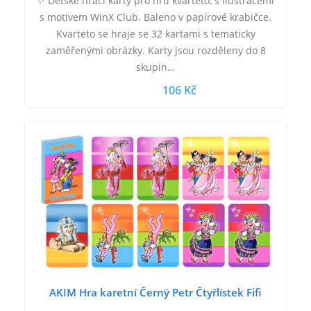
✨ Dětské hrací karty pro hru kvarteto, s ilustracemi
s motivem WinX Club. Baleno v papírové krabičce.
Kvarteto se hraje se 32 kartami s tematicky
zaměřenými obrázky. Karty jsou rozděleny do 8
skupin…
106 Kč
AKIM Hra karetní Černý Petr Čtyřlístek Fifi