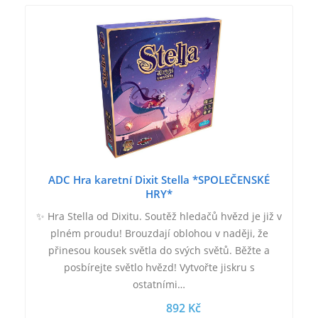
ADC Hra karetní Dixit Stella *SPOLEČENSKÉ
HRY*
✨ Hra Stella od Dixitu. Soutěž hledačů hvězd je již v
plném proudu! Brouzdají oblohou v naději, že
přinesou kousek světla do svých světů. Běžte a
posbírejte světlo hvězd! Vytvořte jiskru s
ostatními…
892 Kč