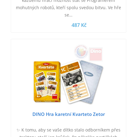
každému hráči možnost stát se Programerem
mohutných robotů, kteří spolu svedou bitvu. Ve hře
se…
487 Kč
DINO Hra karetní Kvarteto Zetor
✨ K tomu, aby se vaše dítko stalo odborníkem přes