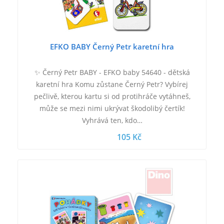
EFKO BABY Černý Petr karetní hra
✨ Černý Petr BABY - EFKO baby 54640 - dětská
karetní hra Komu zůstane Černý Petr? Vybírej
pečlivě, kterou kartu si od protihráče vytáhneš,
může se mezi nimi ukrývat škodolibý čertík!
Vyhrává ten, kdo…
105 Kč