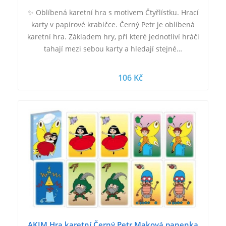
✨ Oblíbená karetní hra s motivem Čtyřlístku. Hrací
karty v papírové krabičce. Černý Petr je oblíbená
karetní hra. Základem hry, při které jednotliví hráči
tahají mezi sebou karty a hledají stejné…
106 Kč
AKIM Hra karetní Černý Petr Maková panenka