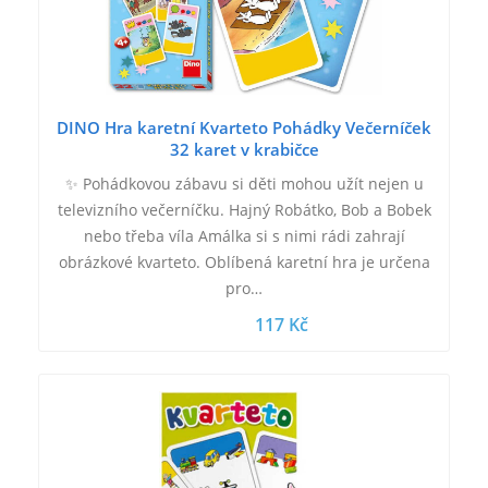
DINO Hra karetní Kvarteto Pohádky Večerníček
32 karet v krabičce
✨ Pohádkovou zábavu si děti mohou užít nejen u
televizního večerníčku. Hajný Robátko, Bob a Bobek
nebo třeba víla Amálka si s nimi rádi zahrají
obrázkové kvarteto. Oblíbená karetní hra je určena
pro…
117 Kč