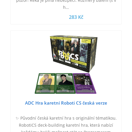
pozor! Řeka je plná nebezpečí. Rozměry balení (š v
h…
283 Kč
ADC Hra karetní Roboti CS česká verze
✨ Původní česká karetní hra s originální tématikou.
RobotiCS deck-building karetní hra, která nabízí