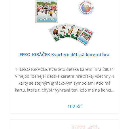
EFKO IGRÁČEK Kvarteto dětská karetní hra
✨ EFKO IGRÁČEK Kvarteto dětská karetní hra 28011
V nejoblíbenější dětské karetní hře získej všechny 4
karty se stejným Igráčkovým symbolem! Kdo má
kartu, která ti chybí? Vyhrává ten, kdo má na konci…
102 Kč