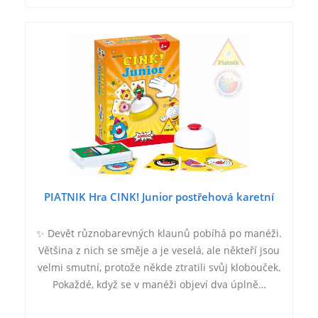
PIATNIK Hra CINK! Junior postřehová karetní
✨ Devět různobarevných klaunů pobíhá po manéži.
Většina z nich se směje a je veselá, ale někteří jsou
velmi smutní, protože někde ztratili svůj klobouček.
Pokaždé, když se v manéži objeví dva úplně…