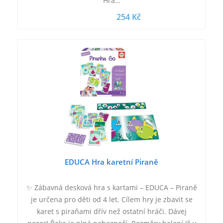
Hra…
254 Kč
EDUCA Hra karetní Piraně
✨ Zábavná desková hra s kartami – EDUCA – Piraně
je určena pro děti od 4 let. Cílem hry je zbavit se
karet s piraňami dřív než ostatní hráči. Dávej