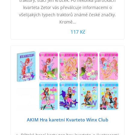
traktory, stačí jen krůček. Po několika partičkách
kvarteta Zetor vás převálcuje informacemi o
všelijakých typech traktorů známé české značky.
Kromě…
117 Kč
AKIM Hra karetní Kvarteto Winx Club