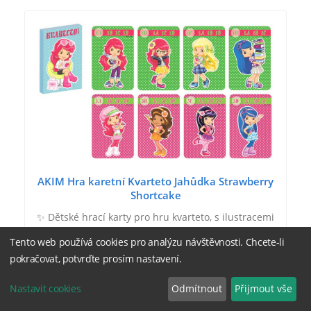
AKIM Hra karetní Kvarteto Jahůdka Strawberry
Shortcake
✨ Dětské hrací karty pro hru kvarteto, s ilustracemi
s motivem Jahůdka. Baleno v papírové krabičce.
Tento web používá cookies pro analýzu návštěvnosti. Chcete-li
Kvarteto se hraje se 32 kartami s tematicky
pokračovat, potvrďte prosím nastavení.
zaměřenými obrázky. Karty jsou rozděleny do 8
skupin po…
Nastavit cookies
Odmítnout
Přijmout vše
106 Kč