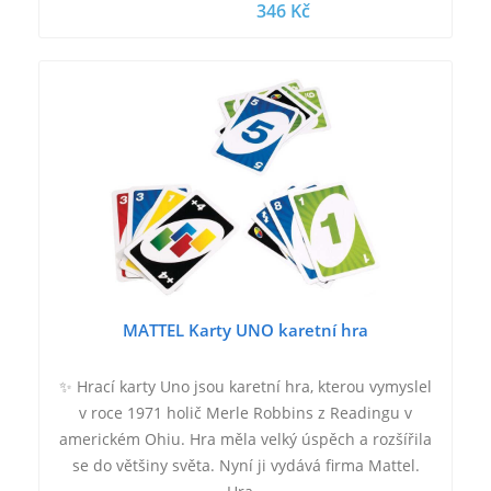
346 Kč
MATTEL Karty UNO karetní hra
✨ Hrací karty Uno jsou karetní hra, kterou vymyslel
v roce 1971 holič Merle Robbins z Readingu v
americkém Ohiu. Hra měla velký úspěch a rozšířila
se do většiny světa. Nyní ji vydává firma Mattel.