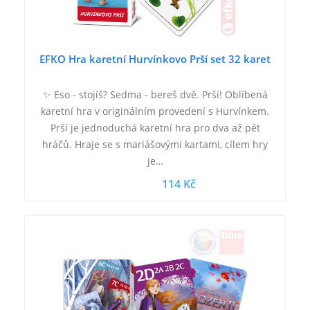
EFKO Hra karetní Hurvínkovo Prší set 32 karet
✨ Eso - stojíš? Sedma - bereš dvě. Prší! Oblíbená
karetní hra v originálním provedení s Hurvínkem.
Prší je jednoduchá karetní hra pro dva až pět
hráčů. Hraje se s mariášovými kartami, cílem hry
je…
114 Kč