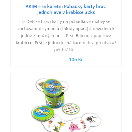
AKIM Hra karetní Pohádky karty hrací
jednohlavé v krabičce 32ks
✨ Dětské hrací karty na pohádkové motivy se
zachováním symbolů (žaludy apod.) a návodem k
jedné z možných her - Prší. Baleno v papírové
krabičce. Prší je jednoduchá karetní hra pro dva až
pět hráčů.…
106 Kč