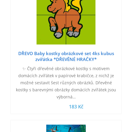
DŘEVO Baby kostky obrázkové set 4ks kubus
zvířátka *DŘEVĚNÉ HRAČKY*
✨ Čtyři dřevěné obrázkové kostky s motivem
domácích zvířátek v papírové krabičce, z nichž je
možné sestavit šest různých obrázků. Dřevěné
kostky s barevnými obrázky domácích zvířátek jsou
výborná…
183 Kč