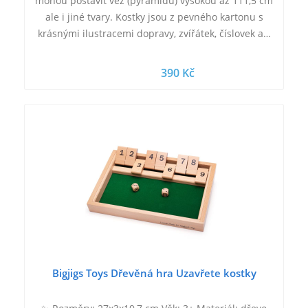
mohou postavit věž (pyramidu) vysokou až 111,5 cm
ale i jiné tvary. Kostky jsou z pevného kartonu s
krásnými ilustracemi dopravy, zvířátek, číslovek a…
390 Kč
Bigjigs Toys Dřevěná hra Uzavřete kostky