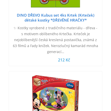
DINO DŘEVO Kubus set 4ks Krtek (Krteček)
dětské kostky *DŘEVĚNÉ HRAČKY*
✨ Kostky vyrobené z tradičního materiálu - dřeva -
s motivem oblíbeného Krtečka. Krteček je
nejoblíbenější česká kreslená postavička, známá z
63 filmů a řady knížek. Nerozlučný kamarád mnoha
generací…
212 Kč