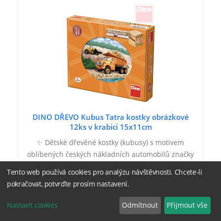
DINO DŘEVO Kubus Tatra kostky obrázkové
12ks v krabici 15x11cm
✨ Dětské dřevěné kostky (kubusy) s motivem
oblíbených českých nákladních automobilů značky
Tatra. Obrázkové kostky podporují u nejmenších
Tento web používá cookies pro analýzu návštěvnosti. Chcete-li
dětí koordinaci a motoriku při bourání a stavění
pokračovat, potvrďte prosím nastavení.
komínů,…
Nastavit cookies
Odmítnout
Přijmout vše
315 Kč