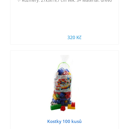
✨ Rozměry: 27x3x19,7 cm Věk: 3+ Materiál: dřevo
320 Kč
Kostky 100 kusů