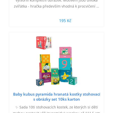
vytvořili kompletní obrázek. Motivem jsou divoká
zvířátka - hračka především vhodná k procvičení …
195 Kč
Baby kubus pyramida hranatá kostky stohovací
s obrázky set 10ks karton
✨ Sada 10ti stohovacích kostek, ze kterých si děti