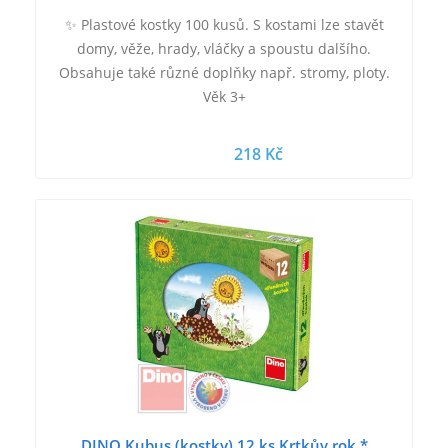
✨ Plastové kostky 100 kusů. S kostami lze stavět
domy, věže, hrady, vláčky a spoustu dalšího.
Obsahuje také různé doplňky např. stromy, ploty.
Věk 3+
218 Kč
DINO Kubus (kostky) 12 ks Krtkův rok *