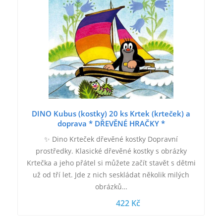
DINO Kubus (kostky) 20 ks Krtek (krteček) a
doprava * DŘEVĚNÉ HRAČKY *
✨ Dino Krteček dřevěné kostky Dopravní
prostředky. Klasické dřevěné kostky s obrázky
Krtečka a jeho přátel si můžete začít stavět s dětmi
už od tří let. Jde z nich seskládat několik milých
obrázků…
422 Kč