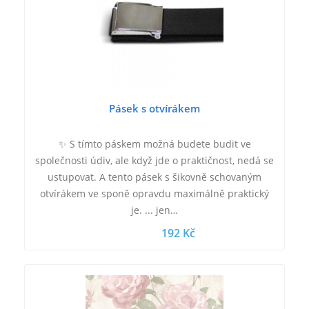
Pásek s otvírákem
✨ S tímto páskem možná budete budit ve
společnosti údiv, ale když jde o praktičnost, nedá se
ustupovat. A tento pásek s šikovně schovaným
otvírákem ve sponě opravdu maximálně praktický
je. ... jen…
192 Kč