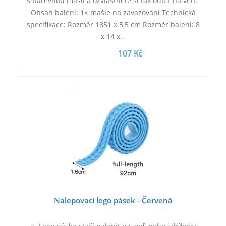
s barevnou mašlí a ozvláštněte si tak outfit na ven.
Obsah balení: 1× mašle na zavazování Technická
specifikace: Rozměr 1851 x 5,5 cm Rozměr balení: 8
x 14 x…
107 Kč
Nalepovací lego pásek - Červená