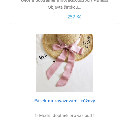
cvičení Bootrainer InnovaGoodsSport Fitness!
Objevte širokou…
257 Kč
Pásek na zavazování - růžový
✨ Módní doplněk pro váš outfit