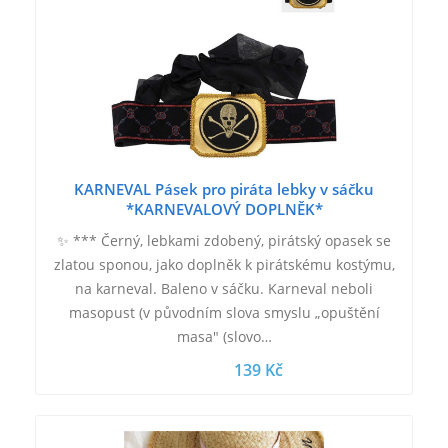
KARNEVAL Pásek pro piráta lebky v sáčku
*KARNEVALOVÝ DOPLNĚK*
✨ *** Černý, lebkami zdobený, pirátský opasek se
zlatou sponou, jako doplněk k pirátskému kostýmu,
na karneval. Baleno v sáčku. Karneval neboli
masopust (v původním slova smyslu „opuštění
masa" (slovo…
139 Kč