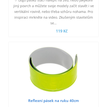
✨ Lego pásku stačí nalepit na zeď, nebo jakýkoliv
jiný povrch a můžete svoje modely začít stavět i ve
vertikální rovině, nebo třeba vzhůru nohama. Pro
inspiraci mrkněte na video. Zkušeným stavitelům
se…
119 Kč
Reflexní pásek na ruku 40cm