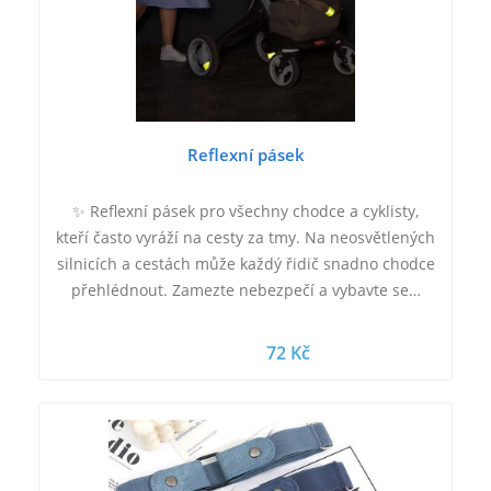
Reflexní pásek
✨ Reflexní pásek pro všechny chodce a cyklisty,
kteří často vyráží na cesty za tmy. Na neosvětlených
silnicích a cestách může každý řidič snadno chodce
přehlédnout. Zamezte nebezpečí a vybavte se…
72 Kč