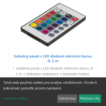
Světelný pásek s LED diodami měnícími barvu,
D: 2 m
✨ Světelný pásek s LED diodami měnícími barvu, D:
2 m, s dálkovým ovládáním, v dárkovém balení.
Cena za 1 ks výrobku.
Tento web používá cookies pro analýzu návštěvnosti. Chcete-li
pokračovat, potvrďte prosím nastavení.
Nastavit cookies
Odmítnout
Přijmout vše
329 Kč