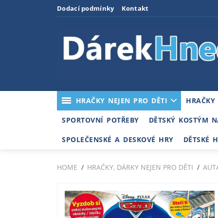
Dodací podmínky
Kontakt
HRAČKY NEJEN PRO DĚTI
HRAČKY
SPORTOVNÍ POTŘEBY
DĚTSKÝ KOSTÝM N
SPOLEČENSKÉ A DESKOVÉ HRY
DĚTSKÉ 
HOME
HRAČKY, DÁRKY NEJEN PRO DĚTI
AUT