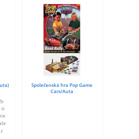
uta)
Společenská hra Pop Game
Cars/Auta
y,
 si
rie
aše
 z
ovým