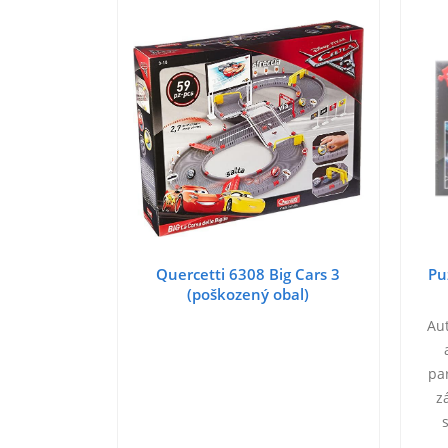
Quercetti 6308 Big Cars 3
Pu
(poškozený obal)
Aut
pa
z
McQ