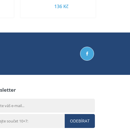
136 Kč
letter
ODEBÍRAT