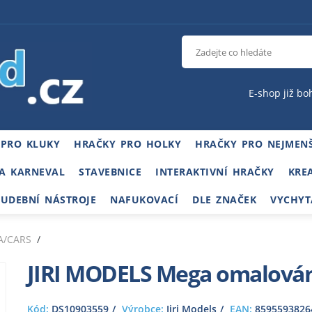
E-shop již bo
 PRO KLUKY
HRAČKY PRO HOLKY
HRAČKY PRO NEJMENŠ
A KARNEVAL
STAVEBNICE
INTERAKTIVNÍ HRAČKY
KRE
HUDEBNÍ NÁSTROJE
NAFUKOVACÍ
DLE ZNAČEK
VYCHYT
A/CARS
JIRI MODELS Mega omalován
Kód:
DS10903559
Výrobce:
Jiri Models
EAN:
8595593826