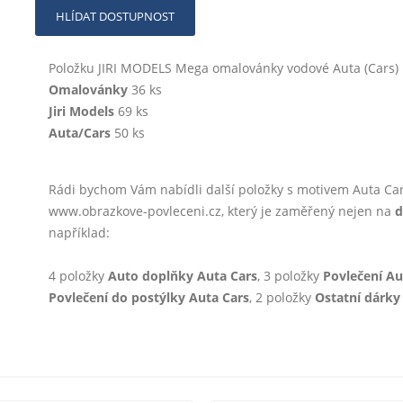
HLÍDAT DOSTUPNOST
Položku JIRI MODELS Mega omalovánky vodové Auta (Cars) na
Omalovánky
36 ks
Jiri Models
69 ks
Auta/Cars
50 ks
Rádi bychom Vám nabídli další položky s motivem Auta Ca
www.obrazkove-povleceni.cz, který je zaměřený nejen na
d
například:
4 položky
Auto doplňky Auta Cars
, 3 položky
Povlečení Au
Povlečení do postýlky Auta Cars
, 2 položky
Ostatní dárky