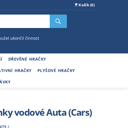
Košík (0)
hužel ukončil činnost
Í
DŘEVĚNÉ HRAČKY
ATIVNÍ HRAČKY
PLYŠOVÉ HRAČKY
ÁVKY
ky vodové Auta (Cars)
479