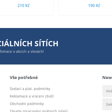
210 Kč
190 Kč
Cruz Ramirezové a…
autíčkovým …
IÁLNÍCH SÍTÍCH
infomace o akcích a slevách!
Vše potřebné
News
Dodací a plat. podmínky
Reklamace a vrácení zboží
Obchodní podmínky
Zásady zpracování osobních údajů