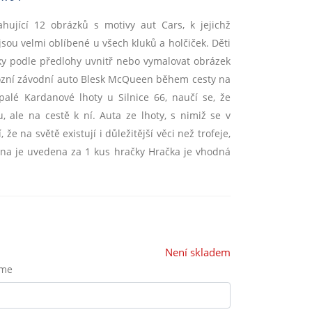
jící 12 obrázků s motivy aut Cars, k jejichž
sou velmi oblíbené u všech kluků a holčiček. Děti
zky podle předlohy uvnitř nebo vymalovat obrázek
ciózní závodní auto Blesk McQueen během cesty na
palé Kardanové lhoty u Silnice 66, naučí se, že
, ale na cestě k ní. Auta ze lhoty, s nimiž se v
 na světě existují i důležitější věci než trofeje,
ena je uvedena za 1 kus hračky Hračka je vhodná
Není skladem
eme