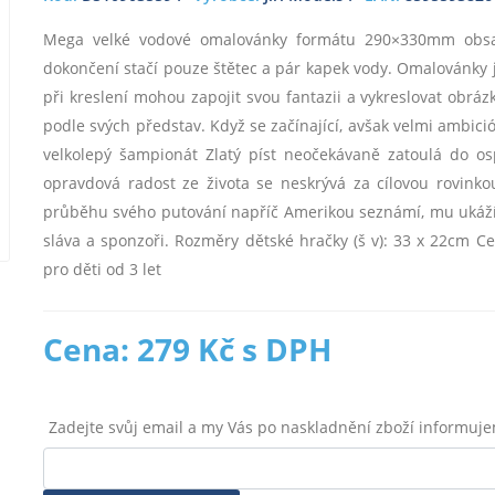
Mega velké vodové omalovánky formátu 290×330mm obsahu
dokončení stačí pouze štětec a pár kapek vody. Omalovánky j
při kreslení mohou zapojit svou fantazii a vykreslovat obrá
podle svých představ. Když se začínající, avšak velmi ambi
velkolepý šampionát Zlatý píst neočekávaně zatoulá do os
opravdová radost ze života se neskrývá za cílovou rovinkou
průběhu svého putování napříč Amerikou seznámí, mu ukáží, že
sláva a sponzoři. Rozměry dětské hračky (š v): 33 x 22cm C
pro děti od 3 let
Cena: 279 Kč s DPH
Zadejte svůj email a my Vás po naskladnění zboží informuj