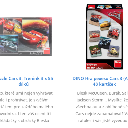
zzle Cars 3: Trénink 3 x 55
DINO Hra pexeso Cars 3 (A
dílků
48 kartiček
o, které umí nejen vyhrávat,
Blesk McQueen, Burák, Sall
ale i prohrávat, je skvělým
Jackson Storm... Myslíte, že
rťákem pro každého malého
všechna auta z oblíbené sé
ávodníka. I ten váš ocení tři
Cars nejde zapamatovat? V
skládačky s obrázky Bleska
ratolesti vás jistě vyvedou
ueena, jeho nové kamarádky
omylu. Zvlášť poté, co si s n