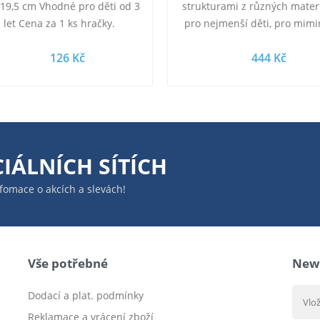
 19,5 cm Vhodné pro děti od 3
strukturami z různých materi
let Cena za 1 ks hračky.
pro nejmenší děti, pro mimi
Baleno v krabičce. Tygřík
126 Kč
444 Kč
Oboustranná textilní…
IÁLNÍCH SÍTÍCH
infomace o akcích a slevách!
Vše potřebné
News
Dodací a plat. podmínky
Reklamace a vrácení zboží