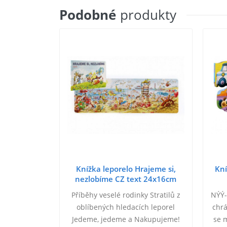
Podobné
produkty
Knížka leporelo Hrajeme si,
Kní
nezlobíme CZ text 24x16cm
Příběhy veselé rodinky Stratilů z
NÝÝ-
oblíbených hledacích leporel
chrá
Jedeme, jedeme a Nakupujeme!
se 