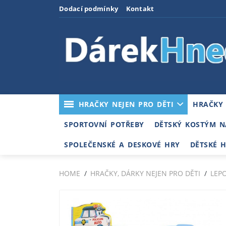
Dodací podmínky
Kontakt
HRAČKY NEJEN PRO DĚTI
HRAČKY
SPORTOVNÍ POTŘEBY
DĚTSKÝ KOSTÝM N
SPOLEČENSKÉ A DESKOVÉ HRY
DĚTSKÉ 
HOME
HRAČKY, DÁRKY NEJEN PRO DĚTI
LEP