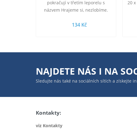
pokračují v třetím leporelu s
20 x
názvem Hrajeme si, nezlobíme.
Na každé z pěti pestrých
134 Kč
dvoustran tak mohou…
NAJDETE NÁS I NA
SOC
Sledujte nás také na sociálních sítích a získejte 
Kontakty:
viz Kontakty