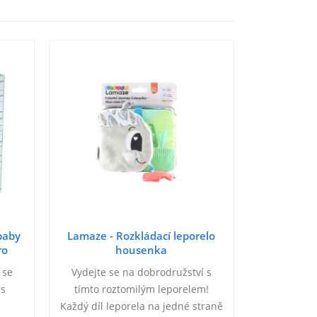
baby
Lamaze - Rozkládací leporelo
ro
housenka
 se
Vydejte se na dobrodružství s
 s
tímto roztomilým leporelem!
Každý díl leporela na jedné straně