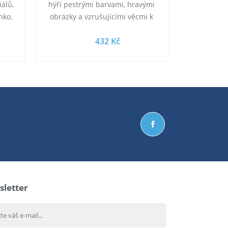
álů,
hýří pestrými barvami, hravými
nko.
obrázky a vzrušujícími věcmi k
.
prozkoumání - například skrytým
432 Kč
pískátkem,…
letter