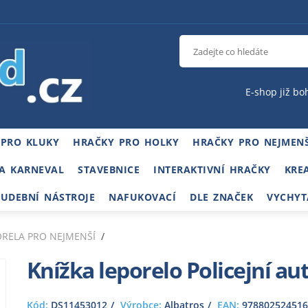
E-shop již bo
 PRO KLUKY
HRAČKY PRO HOLKY
HRAČKY PRO NEJMENŠ
A KARNEVAL
STAVEBNICE
INTERAKTIVNÍ HRAČKY
KRE
HUDEBNÍ NÁSTROJE
NAFUKOVACÍ
DLE ZNAČEK
VYCHYT
ORELA PRO NEJMENŠÍ
Knížka leporelo Policejní au
Kód:
DS11453012
Výrobce:
Albatros
EAN:
978802524516