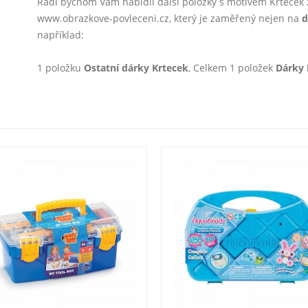
Rádi bychom Vám nabídli další položky s motivem Krtecek
www.obrazkove-povleceni.cz, který je zaměřený nejen na
d
například:
1 položku
Ostatní dárky Krtecek
, Celkem 1 položek
Dárky 