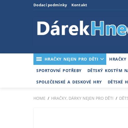
Dodací podmínky
Kontakt
HRAČKY NEJEN PRO DĚTI
HRAČKY
SPORTOVNÍ POTŘEBY
DĚTSKÝ KOSTÝM N
SPOLEČENSKÉ A DESKOVÉ HRY
DĚTSKÉ 
HOME
HRAČKY, DÁRKY NEJEN PRO DĚTI
DĚT