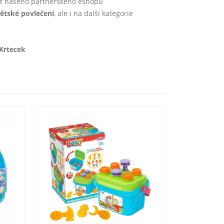
 z našeho partnerského eshopu
ětské povlečení
, ale i na další kategorie
Krtecek