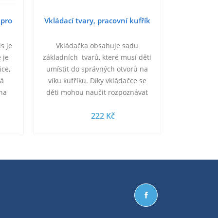
 pro
Vkládací tvary, pracovní kufřík
s je
Vkládačka obsahuje sadu
 je
základních tvarů, které musí děti
ice,
umístit do správných otvorů na
ná
víku kufříku. Díky vkládačce se
na
děti mohou naučit rozpoznávat
a na
nové tvary a barvy. Výrobek
222 Kč
povzbuzuje jemnou…