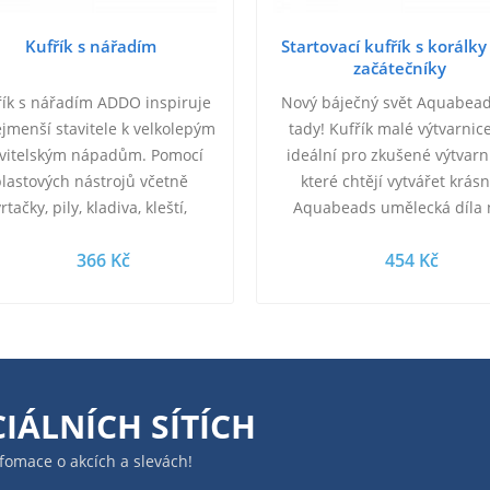
Kufřík s nářadím
Startovací kufřík s korálky
začátečníky
řík s nářadím ADDO inspiruje
Nový báječný svět Aquabead
ejmenší stavitele k velkolepým
tady! Kufřík malé výtvarnice
avitelským nápadům. Pomocí
ideální pro zkušené výtvarn
plastových nástrojů včetně
které chtějí vytvářet krás
rtačky, pily, kladiva, kleští,
Aquabeads umělecká díla 
roubováku, matic, šroubů a
dovolené, u přátel nebo třeb
366 Kč
454 Kč
dalších, mohou…
jednodenním…
IÁLNÍCH SÍTÍCH
infomace o akcích a slevách!