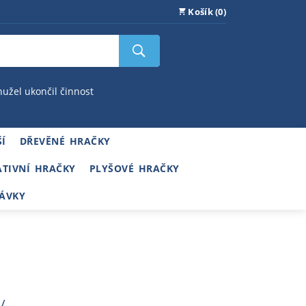
Košík (0)
hužel ukončil činnost
Í
DŘEVĚNÉ HRAČKY
ATIVNÍ HRAČKY
PLYŠOVÉ HRAČKY
ÁVKY