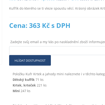
Kufřík do kterého se ti vleze spoustu věcí. Krásný obrázek Kr
Cena: 363 Kč s DPH
Zadejte svůj email a my Vás po naskladnění zboží informuj
HLÍDAT DOSTUPNOST
Položku Kufr Krtek a jahody mini naleznete i v těchto kateg
Dětský kufřík
71 ks
Krtek, krteček
221 ks
Mini
247 ks