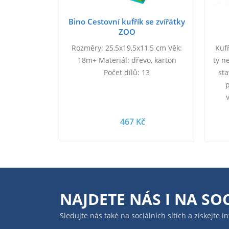
Bino Cestovní kufřík se zvířátky
ZOO
Rozměry: 25,5x19,5x11,5 cm Věk:
Kuf
18m+ Materiál: dřevo, karton
ty n
Počet dílů: 13
st
v
š
467 Kč
NAJDETE NÁS I NA
SOC
Sledujte nás také na sociálních sítích a získejte 