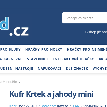
E-shop již bo
 PRO KLUKY
HRAČKY PRO HOLKY
HRAČKY PRO NEJMENŠ
A KARNEVAL
STAVEBNICE
INTERAKTIVNÍ HRAČKY
KRE
HUDEBNÍ NÁSTROJE
NAFUKOVACÍ
DLE ZNAČEK
VYCHYT
SKÝ KUFŘÍK
Kufr Krtek a jahody mini
Kód:
DS11278103
Výrobce:
Kazeto
EAN:
8595049420701