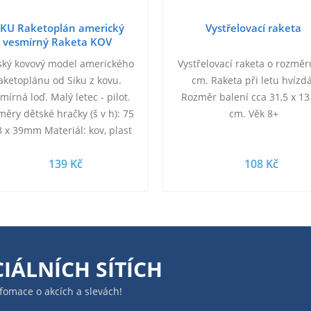
IKU Raketoplán americký
Vystřelovací raketa
vesmírný Raketa KOV
ský kovový model amerického
Vystřelovací raketa o rozměr
aketoplánu od Siku z kovu.
cm. Raketa při letu hvízdá
mírná loď. Malý letec - pilot.
Rozměr balení cca 31,5 x 13
ěry dětské hračky (š v h): 75
cm. Věk 8+
8 x 39mm Materiál: kov, plast
 s plastovými díly) Barva: bílá
139 Kč
108 Kč
…
IÁLNÍCH SÍTÍCH
infomace o akcích a slevách!