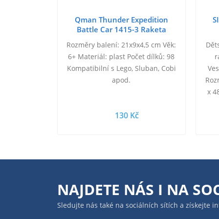
Qman Thunder Expedition
S
Battle Car 1415-3 Raketa
Terminator
Rozměry balení: 21x9x4,5 cm Věk:
Dět
6+ Materiál: plast Počet dílků: 98
r
Kompatibilní s Lego, Sluban, Cobi
Ves
apod.
Rozm
x 4
(kov
130 Kč
NAJDETE NÁS I NA
SOC
Sledujte nás také na sociálních sítích a získejte 