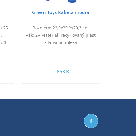
Green Toys Raketa modrá
u 25
Rozměry: 22,9x29,2x20,3 cm
.
Věk: 2+ Materiál: recyklovaný plast
 x 3
z láhví od mléka
853 Kč