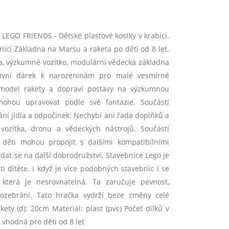
LEGO FRIENDS - Dětské plastové kostky v krabici.
icí Základna na Marsu a raketa po děti od 8 let.
ta, výzkumné vozítko, modulární vědecká základna
ativní dárek k narozeninám pro malé vesmírné
ví model rakety a dopraví postavy na výzkumnou
ohou upravovat podle své fantazie. Součástí
ní jídla a odpočinek. Nechybí ani řada doplňků a
 vozítka, dronu a vědeckých nástrojů. Součástí
 děti mohou propojit s dalšími kompatibilními
at se na další dobrodružství. Stavebnice Lego je
ti dítěte. I když je více podobných stavebnic i se
, která je nesrovnatelná. Ta zaručuje pevnost,
rozebrání. Tato hračka vydrží beze změny celé
ety (d): 20cm Materiál: plast (pvc) Počet dílků v
 vhodná pro děti od 8 let