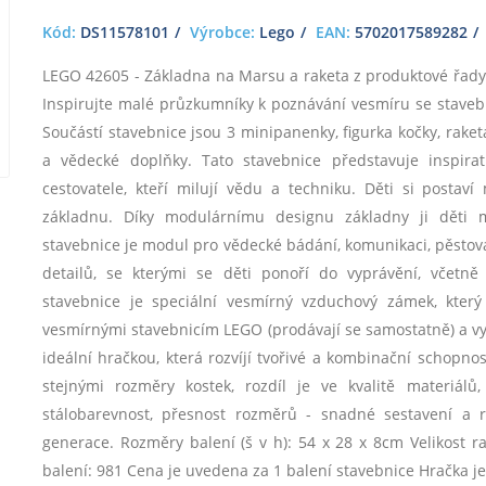
Kód:
DS11578101
Výrobce:
Lego
EAN:
5702017589282
LEGO 42605 - Základna na Marsu a raketa z produktové řady 
Inspirujte malé průzkumníky k poznávání vesmíru se stavebn
Součástí stavebnice jsou 3 minipanenky, figurka kočky, rake
a vědecké doplňky. Tato stavebnice představuje inspir
cestovatele, kteří milují vědu a techniku. Děti si posta
základnu. Díky modulárnímu designu základny ji děti m
stavebnice je modul pro vědecké bádání, komunikaci, pěstová
detailů, se kterými se děti ponoří do vyprávění, včetně
stavebnice je speciální vesmírný vzduchový zámek, který
vesmírnými stavebnicím LEGO (prodávají se samostatně) a vyd
ideální hračkou, která rozvíjí tvořivé a kombinační schopnos
stejnými rozměry kostek, rozdíl je ve kvalitě materiálů
stálobarevnost, přesnost rozměrů - snadné sestavení a 
generace. Rozměry balení (š v h): 54 x 28 x 8cm Velikost rak
balení: 981 Cena je uvedena za 1 balení stavebnice Hračka je