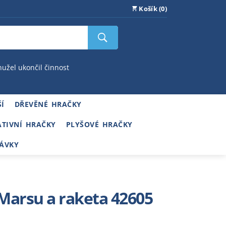
Košík (0)
hužel ukončil činnost
Í
DŘEVĚNÉ HRAČKY
ATIVNÍ HRAČKY
PLYŠOVÉ HRAČKY
ÁVKY
Marsu a raketa 42605