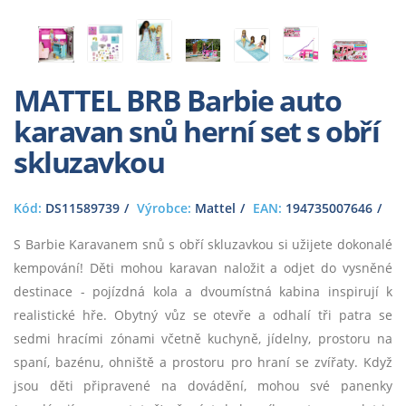
MATTEL BRB Barbie auto
karavan snů herní set s obří
skluzavkou
Kód:
DS11589739
Výrobce:
Mattel
EAN:
194735007646
S Barbie Karavanem snů s obří skluzavkou si užijete dokonalé
kempování! Děti mohou karavan naložit a odjet do vysněné
destinace - pojízdná kola a dvoumístná kabina inspirují k
realistické hře. Obytný vůz se otevře a odhalí tři patra se
sedmi hracími zónami včetně kuchyně, jídelny, prostoru na
spaní, bazénu, ohniště a prostoru pro hraní se zvířaty. Když
jsou děti připravené na dovádění, mohou své panenky