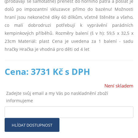
(prodávají se samotatně) přenést do horního patra a poslat je
dolů po impozantní skluzavce přímo do bazénu! Možnosti
hraní jsou nekonečné díky 60 dílkům, včetně štěněte a všeho,
co malí dobrodruzi potřebují k vyprávění parádních
kempinkových příběhů. Rozměry balení (š v h): 59,5 x 32,5 x
23cm Materiál: plast Cena je uvedena za 1 balení - sadu
hračky Hračka je vhodná pro děti od 4 let
Cena: 3731 Kč s DPH
Není skladem
Zadejte svůj email a my Vás po naskladnění zboží
informujeme
HLÍDAT DOSTUPNOST