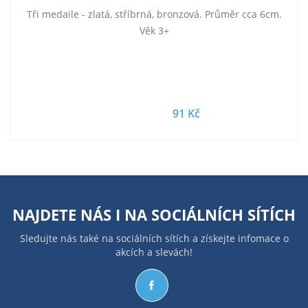
Tři medaile - zlatá, stříbrná, bronzová. Průměr cca 6cm.
Věk 3+
91 Kč
NAJDETE NÁS I NA
SOCIÁLNÍCH SÍTÍCH
Sledujte nás také na sociálních sítích a získejte infomace o
akcích a slevách!