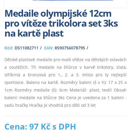
Medaile olympijské 12cm
pro vítěze trikolora set 3ks
na kartě plast
Kód:
DS11082711
EAN:
8590756078795
Dětské plastové medaile pro malé vítěze na dětských oslavách
a soutěžích. Tři medaile na šňůrce v barvě trikolory, zlatá,
stříbrná a bronzová pro 1., 2. a 3. místo pro ty nejlepší
sportovce. Baleno na kartě. Rozměry balení (š v h): 17 x 25 x
1cm Rozměry medaile (š): 6cm Materiál: plast, textil Obsah
balení: medaile na šňůrce 3ks Cena je uvedena za 1 balení -
sadu hračky Hračka je vhodná pro děti od 3 let
Cena: 97 Kč s DPH