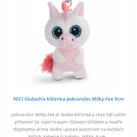
NICI Glubschis klíčenka Jednorožec Milky-Fee 9cm
Jednorožec Milky-Fee je skvělá klíčenka a chce být vaším
přítelem! Se svým hravým růžovým bříškem a modře
třpytivýma očima skvěle upoutá pozornost na každých
klíčích, kabelce či batohu. Výška: 9 cm…