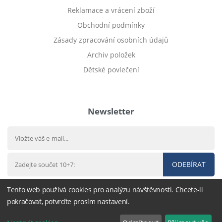
Reklamace a vrácení zboží
Obchodní podmínky
Zásady zpracování osobních údajů
Archiv položek
Dětské povlečení
Prodej bytu Český Těšín
Newsletter
ODEBÍRAT
Tento web používá cookies pro analýzu návštěvnosti. Chcete-li
pokračovat, potvrďte prosím nastavení.
© 2016 - 2026
DárekHned.cz
,
nastavení cookies