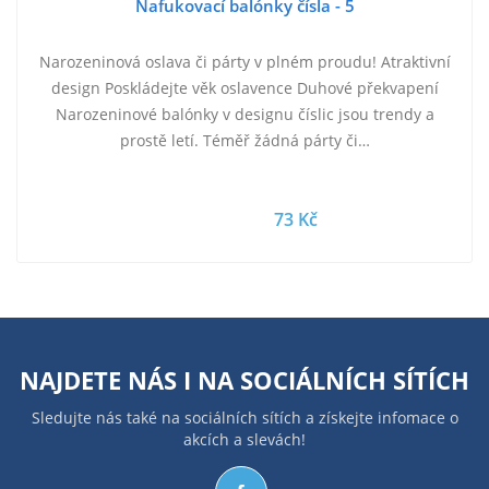
Nafukovací balónky čísla - 5
Narozeninová oslava či párty v plném proudu! Atraktivní
design Poskládejte věk oslavence Duhové překvapení
Narozeninové balónky v designu číslic jsou trendy a
prostě letí. Téměř žádná párty či…
73 Kč
NAJDETE NÁS I NA
SOCIÁLNÍCH SÍTÍCH
Sledujte nás také na sociálních sítích a získejte infomace o
akcích a slevách!