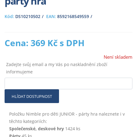
párty hra
Kód:
DS10210502
EAN:
8592168549559
Cena: 369 Kč s DPH
Není skladem
Zadejte svůj email a my Vás po naskladnění zboží
informujeme
HLÍDAT DOSTUPNOST
Položku Nimble pro děti JUNIOR - párty hra naleznete i v
těchto kategoriích:
Společenské, deskové hry
1424 ks
Párty
45 ks