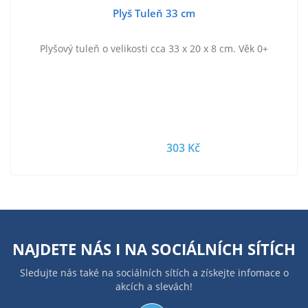
Plyš Tuleň 33 cm
Plyšový tuleň o velikosti cca 33 x 20 x 8 cm. Věk 0+
303 Kč
NAJDETE NÁS I NA
SOCIÁLNÍCH SÍTÍCH
Sledujte nás také na sociálních sítích a získejte infomace o
akcích a slevách!