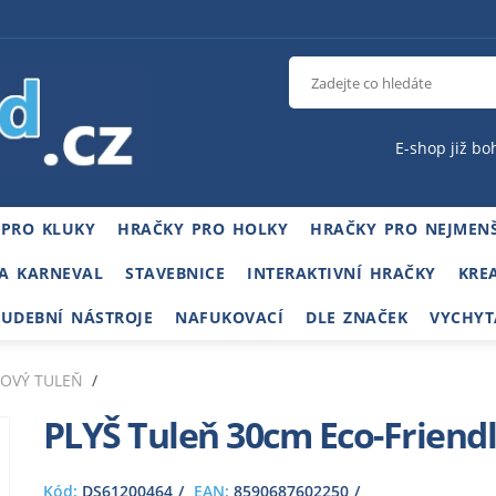
E-shop již bo
 PRO KLUKY
HRAČKY PRO HOLKY
HRAČKY PRO NEJMENŠ
A KARNEVAL
STAVEBNICE
INTERAKTIVNÍ HRAČKY
KRE
HUDEBNÍ NÁSTROJE
NAFUKOVACÍ
DLE ZNAČEK
VYCHYT
ŠOVÝ TULEŇ
PLYŠ Tuleň 30cm Eco-Frien
Kód:
DS61200464
EAN:
8590687602250