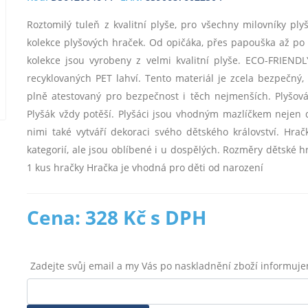
Roztomilý tuleň z kvalitní plyše, pro všechny milovníky ply
kolekce plyšových hraček. Od opičáka, přes papouška až po 
kolekce jsou vyrobeny z velmi kvalitní plyše. ECO-FRIEND
recyklovaných PET lahví. Tento materiál je zcela bezpečný
plně atestovaný pro bezpečnost i těch nejmenších. Plyšov
Plyšák vždy potěší. Plyšáci jsou vhodným mazlíčkem nejen do
nimi také vytváří dekoraci svého dětského království. Hra
kategorií, ale jsou oblíbené i u dospělých. Rozměry dětské h
1 kus hračky Hračka je vhodná pro děti od narození
Cena: 328 Kč s DPH
Zadejte svůj email a my Vás po naskladnění zboží informuj