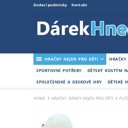
Dodací podmínky
Kontakt
HRAČKY NEJEN PRO DĚTI
HRAČKY
SPORTOVNÍ POTŘEBY
DĚTSKÝ KOSTÝM N
SPOLEČENSKÉ A DESKOVÉ HRY
DĚTSKÉ 
HOME
HRAČKY, DÁRKY NEJEN PRO DĚTI
PLY