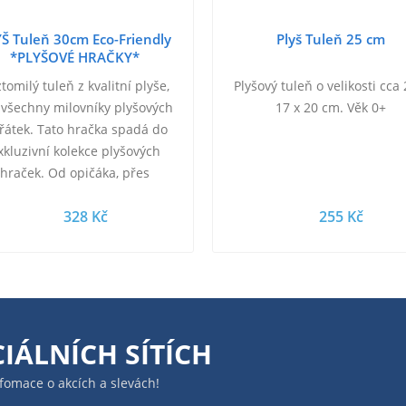
Š Tuleň 30cm Eco-Friendly
Plyš Tuleň 25 cm
*PLYŠOVÉ HRAČKY*
tomilý tuleň z kvalitní plyše,
Plyšový tuleň o velikosti cca 
 všechny milovníky plyšových
17 x 20 cm. Věk 0+
ířátek. Tato hračka spadá do
xkluzivní kolekce plyšových
hraček. Od opičáka, přes
ouška až po klasické pejsky a
328 Kč
255 Kč
naježené kočky…
IÁLNÍCH SÍTÍCH
infomace o akcích a slevách!