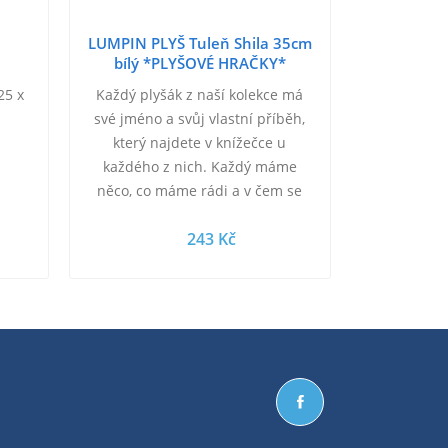
LUMPIN PLYŠ Tuleň Shila 35cm
bílý *PLYŠOVÉ HRAČKY*
25 x
Každý plyšák z naší kolekce má
své jméno a svůj vlastní příběh,
který najdete v knížečce u
každého z nich. Každý máme
něco, co máme rádi a v čem se
snažíme vyniknout. Ne jinak je
243 Kč
tomu u tulení slečny…