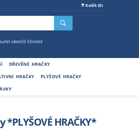
Košík (0)
hužel ukončil činnost
Í
DŘEVĚNÉ HRAČKY
ATIVNÍ HRAČKY
PLYŠOVÉ HRAČKY
ÁVKY
dly *PLYŠOVÉ HRAČKY*