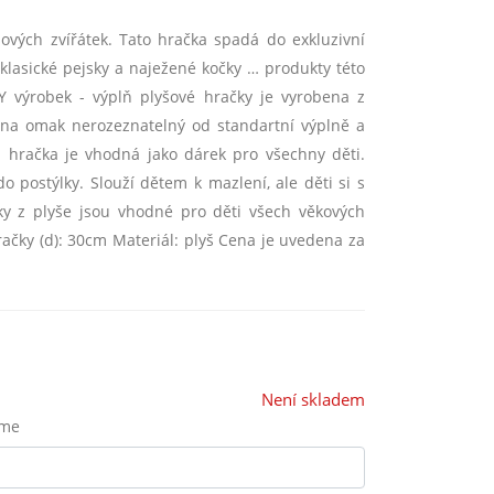
šových zvířátek. Tato hračka spadá do exkluzivní
klasické pejsky a naježené kočky … produkty této
LY výrobek - výplň plyšové hračky je vyrobena z
, na omak nerozeznatelný od standartní výplně a
á hračka je vhodná jako dárek pro všechny děti.
 postýlky. Slouží dětem k mazlení, ale děti si s
čky z plyše jsou vhodné pro děti všech věkových
račky (d): 30cm Materiál: plyš Cena je uvedena za
Není skladem
eme