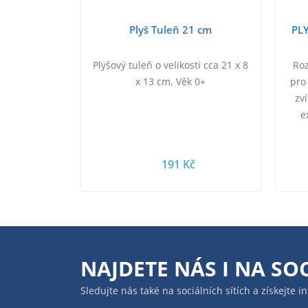
Plyš Tuleň 21 cm
PLY
Plyšový tuleň o velikosti cca 21 x 8
Roz
x 13 cm. Věk 0+
pro
zv
e
pap
191 Kč
NAJDETE NÁS I NA
SOC
Sledujte nás také na sociálních sítích a získejte 