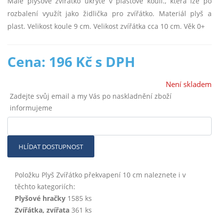
Malé plyšové zvířátko ukryté v plastové kouli., která lze po
rozbalení využít jako židlička pro zvířátko. Materiál plyš a
plast. Velikost koule 9 cm. Velikost zvířátka cca 10 cm. Věk 0+
Cena: 196 Kč s DPH
Není skladem
Zadejte svůj email a my Vás po naskladnění zboží
informujeme
HLÍDAT DOSTUPNOST
Položku Plyš Zvířátko překvapení 10 cm naleznete i v
těchto kategoriích:
Plyšové hračky
1585 ks
Zvířátka, zvířata
361 ks