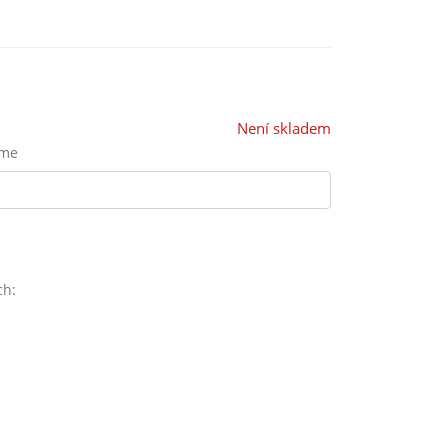
Není skladem
eme
ch: