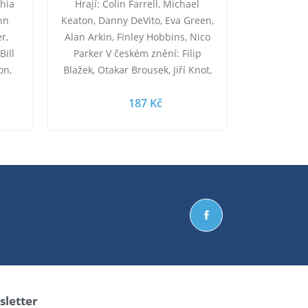
phia
Hrají: Colin Farrell, Michael
inn
Keaton, Danny DeVito, Eva Green,
r,
Alan Arkin, Finley Hobbins, Nico
Bill
Parker V českém znění: Filip
on,
Blažek, Otakar Brousek, Jiří Knot,
kson
Han Kusnjerová, Alexandra
187 Kč
Horáková,…
letter