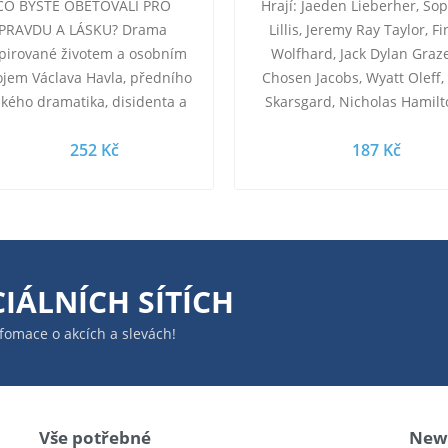
CO BYSTE OBĚTOVALI PRO
Hrají: Jaeden Lieberher, So
PRAVDU A LÁSKU? Drama
Lillis, Jeremy Ray Taylor, F
pirované životem a osobním
Wolfhard, Jack Dylan Graze
ojem Václava Havla, předního
Chosen Jacobs, Wyatt Oleff, 
kého dramatika, disidenta a
Skarsgard, Nicholas Hamilt
identa. Celovečerní film Havel
Owen Teague, Jake Sim, Jac
252 Kč
187 Kč
přináší příběh jedné z…
Robert Scott…
IÁLNÍCH SÍTÍCH
infomace o akcích a slevách!
Vše potřebné
News