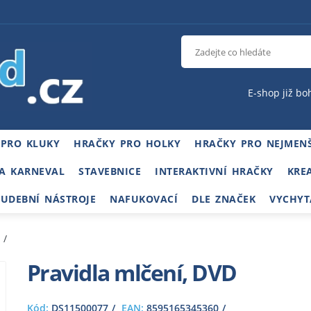
E-shop již bo
 PRO KLUKY
HRAČKY PRO HOLKY
HRAČKY PRO NEJMENŠ
A KARNEVAL
STAVEBNICE
INTERAKTIVNÍ HRAČKY
KRE
HUDEBNÍ NÁSTROJE
NAFUKOVACÍ
DLE ZNAČEK
VYCHYT
Pravidla mlčení, DVD
Kód:
DS11500077
EAN:
8595165345360