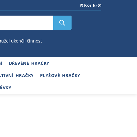
Košík (0)
hužel ukončil činnost
Í
DŘEVĚNÉ HRAČKY
ATIVNÍ HRAČKY
PLYŠOVÉ HRAČKY
ÁVKY