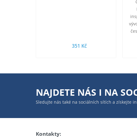
ins
výv
čes
pres
351 Kč
NAJDETE NÁS I NA
SOC
Sledujte nás také na sociálních sítích a získejte 
Kontakty: