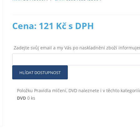
Cena: 121 Kč s DPH
Zadejte svůj email a my Vás po naskladnění zboží informuj
HLÍDAT DOSTUPNOST
Položku Pravidla mlčení, DVD naleznete i v těchto kategorií
DVD
0 ks