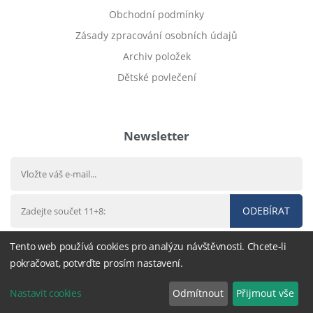
Obchodní podmínky
Zásady zpracování osobních údajů
Archiv položek
Dětské povlečení
Prodej bytu Český Těšín
Newsletter
ODEBÍRAT
Tento web používá cookies pro analýzu návštěvnosti. Chcete-li
pokračovat, potvrďte prosím nastavení.
© 2016 - 2026
DárekHned.cz
,
nastavení cookies
Nastavit cookies
Odmítnout
Přijmout vše