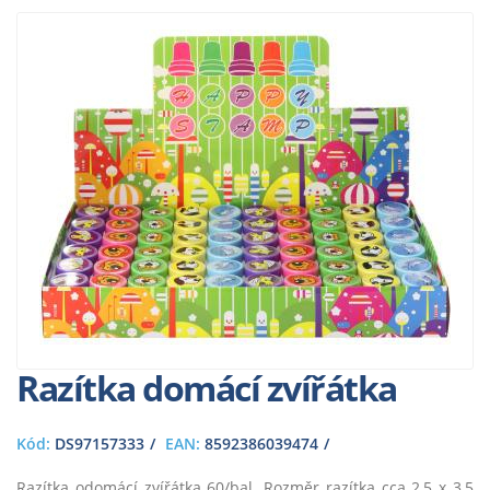
Razítka domácí zvířátka
Kód:
DS97157333
EAN:
8592386039474
Razítka odomácí zvířátka 60/bal. Rozměr razítka cca 2,5 x 3,5