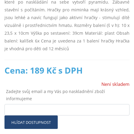
které po naskládání na sebe vytvoří pyramidu. Zábavné
stavění s počítáním. Hračky pro miminka mají krásný vzhled,
jsou lehké a navíc fungují jako aktivní hračky - stimulují dítě
vizuálně i prostřednictvím hmatu. Rozměry balení (š v h): 10 x
23,5 x 10cm Výška po sestavení: 39cm Materiál: plast Obsah
balení: kalíšek 6x Cena je uvedena za 1 balení hračky Hračka
je vhodná pro děti od 12 měsíců
Cena: 189 Kč s DPH
Není skladem
Zadejte svůj email a my Vás po naskladnění zboží
informujeme
HLÍDAT DOSTUPNOST