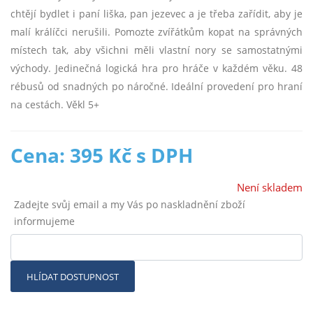
chtějí bydlet i paní liška, pan jezevec a je třeba zařídit, aby je
malí králíčci nerušili. Pomozte zvířátkům kopat na správných
místech tak, aby všichni měli vlastní nory se samostatnými
východy. Jedinečná logická hra pro hráče v každém věku. 48
rébusů od snadných po náročné. Ideální provedení pro hraní
na cestách. Věkl 5+
Cena: 395 Kč s DPH
Není skladem
Zadejte svůj email a my Vás po naskladnění zboží
informujeme
HLÍDAT DOSTUPNOST