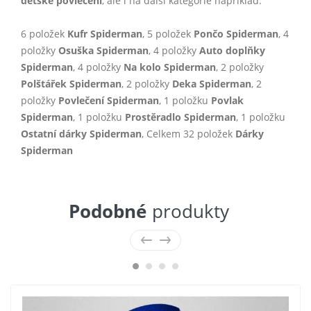
dětské povlečení
, ale i na další kategorie například:
6 položek
Kufr Spiderman
, 5 položek
Pončo Spiderman
, 4
položky
Osuška Spiderman
, 4 položky
Auto doplňky
Spiderman
, 4 položky
Na kolo Spiderman
, 2 položky
Polštářek Spiderman
, 2 položky
Deka Spiderman
, 2
položky
Povlečení Spiderman
, 1 položku
Povlak
Spiderman
, 1 položku
Prostěradlo Spiderman
, 1 položku
Ostatní dárky Spiderman
, Celkem 32 položek
Dárky
Spiderman
Podobné
produkty