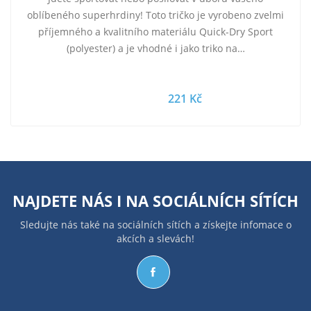
oblíbeného superhrdiny! Toto tričko je vyrobeno zvelmi
příjemného a kvalitního materiálu Quick-Dry Sport
(polyester) a je vhodné i jako triko na…
221 Kč
NAJDETE NÁS I NA
SOCIÁLNÍCH SÍTÍCH
Sledujte nás také na sociálních sítích a získejte infomace o
akcích a slevách!