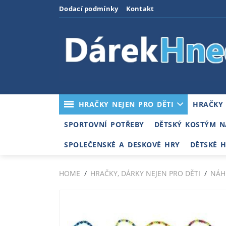
Dodací podmínky
Kontakt
HRAČKY NEJEN PRO DĚTI
HRAČKY
SPORTOVNÍ POTŘEBY
DĚTSKÝ KOSTÝM N
SPOLEČENSKÉ A DESKOVÉ HRY
DĚTSKÉ 
HOME
HRAČKY, DÁRKY NEJEN PRO DĚTI
NÁH