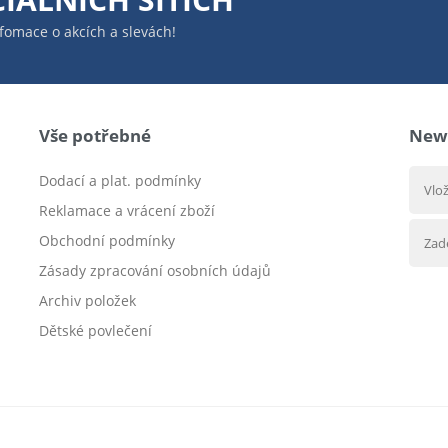
infomace o akcích a slevách!
Vše potřebné
News
Dodací a plat. podmínky
Reklamace a vrácení zboží
Obchodní podmínky
Zásady zpracování osobních údajů
Archiv položek
Dětské povlečení
Prodej bytu Český Těšín