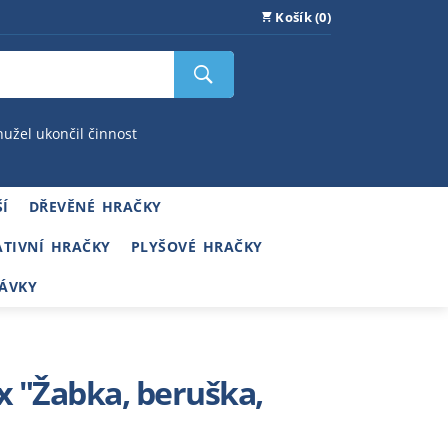
Košík (0)
hužel ukončil činnost
Í
DŘEVĚNÉ HRAČKY
ATIVNÍ HRAČKY
PLYŠOVÉ HRAČKY
ÁVKY
ix "Žabka, beruška,