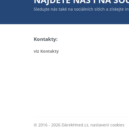
Sledujte nás také na sociálních sítích a získejte 
Kontakty:
viz Kontakty
© 2016 - 2026
DárekHned.cz
,
nastavení cookies