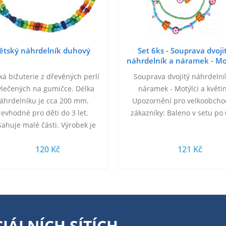
ětský náhrdelník duhový
Set 6ks - Souprava dvoji
náhrdelník a náramek - Mo
a květiny
ká bižuterie z dřevěných perlí
Souprava dvojitý náhrdelní
lečených na gumičce. Délka
náramek - Motýlci a květi
áhrdelníku je cca 200 mm.
Upozornění pro velkoobcho
evhodné pro děti do 3 let.
zákazníky: Baleno v setu po 
ahuje malé části. Výrobek je
zdravotně nezávadný.
120 Kč
121 Kč
IÁLNÍCH SÍTÍCH