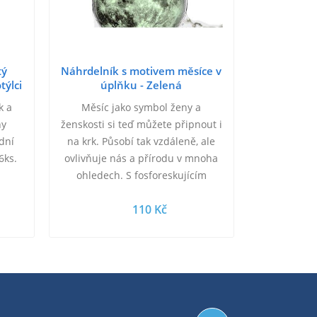
tý
Náhrdelník s motivem měsíce v
týlci
úplňku - Zelená
k a
Měsíc jako symbol ženy a
ny
ženskosti si teď můžete připnout i
dní
na krk. Působí tak vzdáleně, ale
6ks.
ovlivňuje nás a přírodu v mnoha
ohledech. S fosforeskujícím
efektem vám posvítí na cestu v
110 Kč
několika…