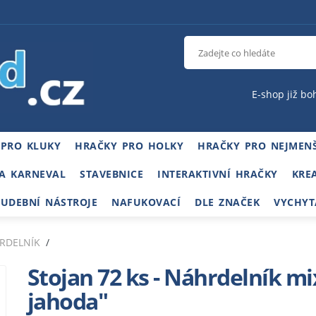
E-shop již bo
 PRO KLUKY
HRAČKY PRO HOLKY
HRAČKY PRO NEJMENŠ
A KARNEVAL
STAVEBNICE
INTERAKTIVNÍ HRAČKY
KRE
HUDEBNÍ NÁSTROJE
NAFUKOVACÍ
DLE ZNAČEK
VYCHYT
RDELNÍK
Stojan 72 ks - Náhrdelník m
jahoda"