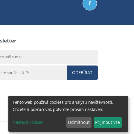
letter
ODEBÍRAT
Tento web používá cookies pro analýzu návštěvnosti.
Chcete-li pokračovat, potvrďte prosím nastavení.
Nastavit cookies
Odmítnout
Přijmout vše