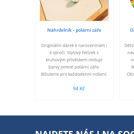
Náhrdelník - polární záře
D
Originální dárek k narozeninám i
Děts
k výročí. Stylový řetízek s
nav
kruhovým přívěskem imituje
n
barvy jemné polární záře.
N
Bižuterie pro každodenní nošení.
Obs
Obsah balení: 1× náhrdelník
94 Kč
Technická specifikace:…
NAJDETE NÁS I NA
SOC