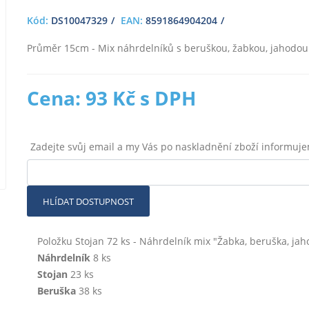
Kód:
DS10047329
EAN:
8591864904204
Průměr 15cm - Mix náhrdelníků s beruškou, žabkou, jahodou
Cena: 93 Kč s DPH
Zadejte svůj email a my Vás po naskladnění zboží informuj
HLÍDAT DOSTUPNOST
Položku Stojan 72 ks - Náhrdelník mix "Žabka, beruška, jaho
Náhrdelník
8 ks
Stojan
23 ks
Beruška
38 ks