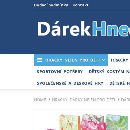
Dodací podmínky
Kontakt
HRAČKY NEJEN PRO DĚTI
HRAČKY
SPORTOVNÍ POTŘEBY
DĚTSKÝ KOSTÝM N
SPOLEČENSKÉ A DESKOVÉ HRY
DĚTSKÉ 
HOME
HRAČKY, DÁRKY NEJEN PRO DĚTI
DÁR