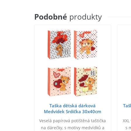
Podobné
produkty
Taška dětská dárková
Taš
Medvídek Srdíčka 30x40cm
papírová Love 4 druhy
Veselá papírová potištěná taštička
XXL 
na dárečky, s motivy medvídků a
s 