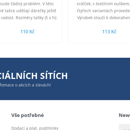
bude žádný problém. V této
srdíček, s textilním ouškem,
é tašce udělají dárečky ještě
čtyřech variantách provede
í radost. Rozměry tašky (š v h):
Výrobek slouží k dekorativ
 60 x 17cm Materiál: karton …
účelům - není hračka. Vho
110 Kč
113 Kč
pro…
IÁLNÍCH SÍTÍCH
infomace o akcích a slevách!
Vše potřebné
News
Dodací a plat. podmínky