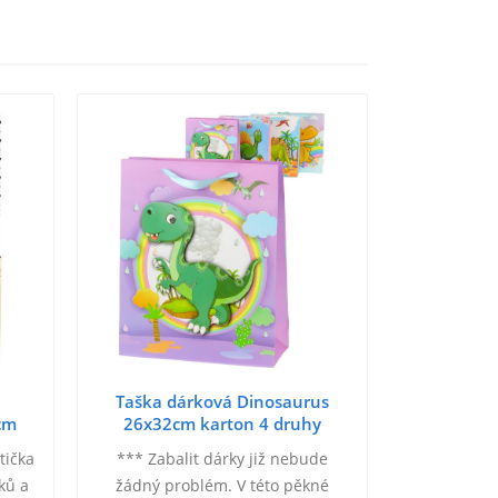
Taška dárková Dinosaurus
cm
26x32cm karton 4 druhy
tička
*** Zabalit dárky již nebude
ků a
žádný problém. V této pěkné