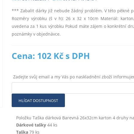
*** Zabalit dárky již nebude žádný problém. V této pěkné pa
Rozměry výrobku (š v h): 26 x 32 x 10cm Materiál: karton, 
uvedena za 1 kus výrobku Pokud máte zájem o konkrétní druh
poznámky v objednávce.
Cena: 102 Kč s DPH
Zadejte svůj email a my Vás po naskladnění zboží informuj
HLÍDAT DOSTUPNOST
Položku Taška dárková Barevná 26x32cm karton 4 druhy nale
Dárkové tašky
44 ks
Taška
79 ks