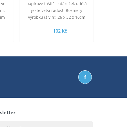
 ve
papírové taštičce dáreček udělá
ní.
ještě větší radost. Rozměry
ním
výrobku (š v h): 26 x 32 x 10cm
dné
Materiál: karton, textil Varianty
102 Kč
provedení: viz.…
letter