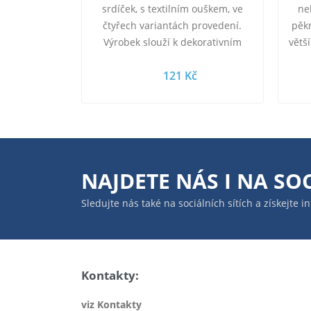
srdíček, s textilním ouškem, ve
ne
čtyřech variantách provedení.
pěkn
Výrobek slouží k dekorativním
větš
účelům - není hračka. Vhodné
43 x
121 Kč
pro…
NAJDETE NÁS I NA
SOC
Sledujte nás také na sociálních sítích a získejte 
Kontakty:
viz Kontakty