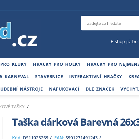
E-shop již bo
 PRO KLUKY
HRAČKY PRO HOLKY
HRAČKY PRO NEJMENŠ
A KARNEVAL
STAVEBNICE
INTERAKTIVNÍ HRAČKY
KRE
HUDEBNÍ NÁSTROJE
NAFUKOVACÍ
DLE ZNAČEK
VYCHYT
KOVÉ TAŠKY
Taška dárková Barevná 26x
Kód:
DS11023269
EAN:
5901271491243