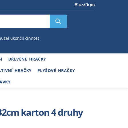
Košík (0)
hužel ukončil činnost
Í
DŘEVĚNÉ HRAČKY
ATIVNÍ HRAČKY
PLYŠOVÉ HRAČKY
ÁVKY
32cm karton 4 druhy