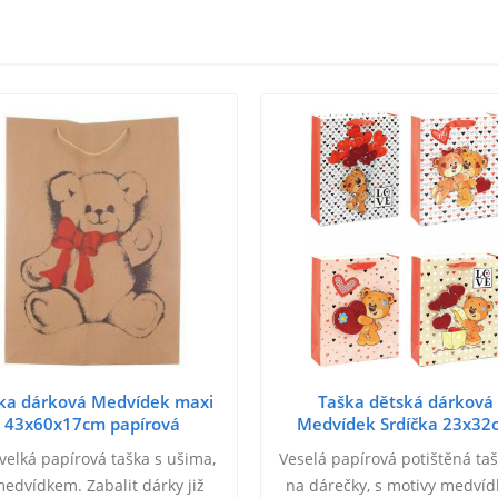
ka dárková Medvídek maxi
Taška dětská dárková
43x60x17cm papírová
Medvídek Srdíčka 23x32
papírová Love 4 druhy
velká papírová taška s ušima,
Veselá papírová potištěná taš
medvídkem. Zabalit dárky již
na dárečky, s motivy medvíd