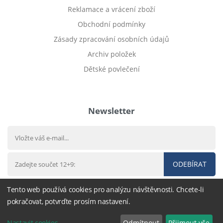
Reklamace a vrácení zboží
Obchodní podmínky
Zásady zpracování osobních údajů
Archiv položek
Dětské povlečení
Prodej bytu Český Těšín
Newsletter
ODEBÍRAT
Tento web používá cookies pro analýzu návštěvnosti. Chcete-li
pokračovat, potvrďte prosím nastavení.
© 2016 - 2026
DárekHned.cz
,
nastavení cookies
Nastavit cookies
Odmítnout
Přijmout vše