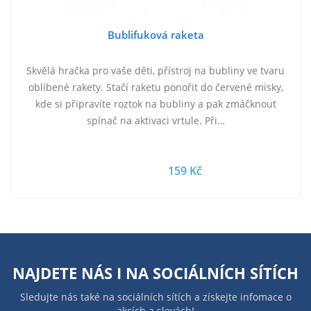
Bublifuková raketa
Skvělá hračka pro vaše děti, přístroj na bubliny ve tvaru
oblíbené rakety. Stačí raketu ponořit do červené misky,
kde si připravíte roztok na bubliny a pak zmáčknout
spínač na aktivaci vrtule. Při…
159 Kč
NAJDETE NÁS I NA
SOCIÁLNÍCH SÍTÍCH
Sledujte nás také na sociálních sítích a získejte infomace o
akcích a slevách!