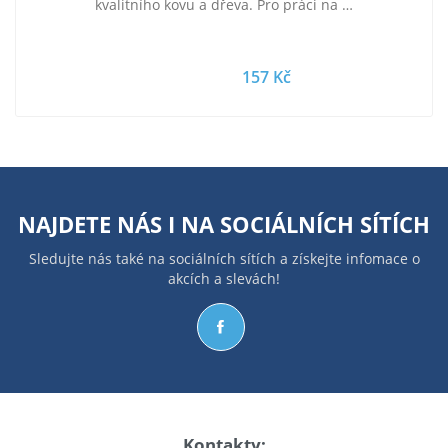
kvalitního kovu a dřeva. Pro práci na …
157 Kč
NAJDETE NÁS I NA
SOCIÁLNÍCH SÍTÍCH
Sledujte nás také na sociálních sítích a získejte infomace o
akcích a slevách!
Kontakty: