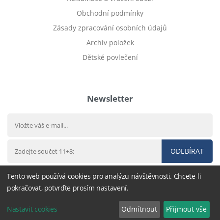
Obchodní podmínky
Zásady zpracování osobních údajů
Archiv položek
Dětské povlečení
Prodej bytu Český Těšín
Newsletter
ODEBÍRAT
Tento web používá cookies pro analýzu návštěvnosti. Chcete-li
pokračovat, potvrďte prosím nastavení.
© 2016 - 2026
DárekHned.cz
,
nastavení cookies
Nastavit cookies
Odmítnout
Přijmout vše