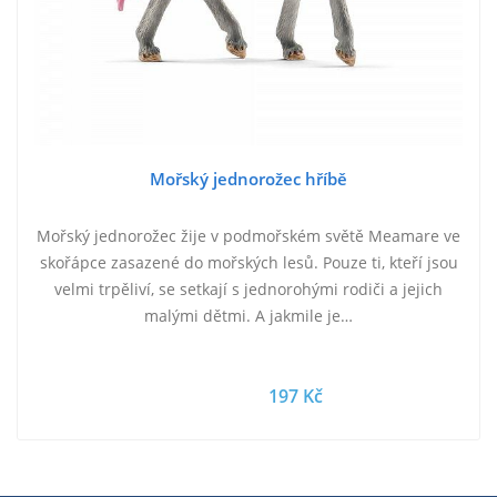
Mořský jednorožec hříbě
Mořský jednorožec žije v podmořském světě Meamare ve
skořápce zasazené do mořských lesů. Pouze ti, kteří jsou
velmi trpěliví, se setkají s jednorohými rodiči a jejich
malými dětmi. A jakmile je…
197 Kč