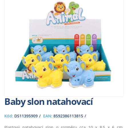
Baby slon natahovací
Kód:
DS11395909
EAN:
8592386113815
Plastový natahovací slon o rozměru cca 10 x 8,5 x 6 cm.