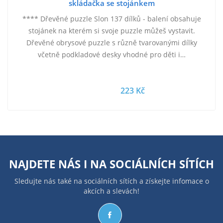
skládačka se stojánkem
**** Dřevěné puzzle Slon 137 dílků - balení obsahuje
stojánek na kterém si svoje puzzle můžeš vystavit.
Dřevěné obrysové puzzle s různě tvarovanými dílky
včetně podkladové desky vhodné pro děti i…
223 Kč
NAJDETE NÁS I NA
SOCIÁLNÍCH SÍTÍCH
Sledujte nás také na sociálních sítích a získejte infomace o
akcích a slevách!