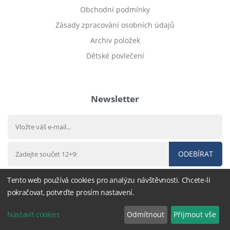
Obchodní podmínky
Zásady zpracování osobních údajů
Archiv položek
Dětské povlečení
Prodej bytu Český Těšín
Newsletter
ODEBÍRAT
Tento web používá cookies pro analýzu návštěvnosti. Chcete-li
pokračovat, potvrďte prosím nastavení.
© 2016 - 2026
DárekHned.cz
,
nastavení cookies
Nastavit cookies
Odmítnout
Přijmout vše