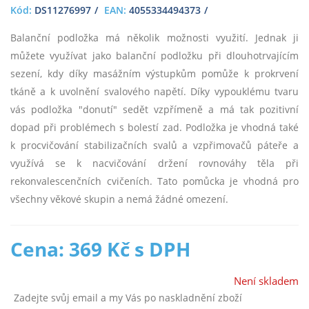
Kód:
DS11276997
EAN:
4055334494373
Balanční podložka má několik možnosti využití. Jednak ji
můžete využívat jako balanční podložku při dlouhotrvajícím
sezení, kdy díky masážním výstupkům pomůže k prokrvení
tkáně a k uvolnění svalového napětí. Díky vypouklému tvaru
vás podložka "donutí" sedět vzpřímeně a má tak pozitivní
dopad při problémech s bolestí zad. Podložka je vhodná také
k procvičování stabilizačních svalů a vzpřimovačů páteře a
využívá se k nacvičování držení rovnováhy těla při
rekonvalescenčních cvičeních. Tato pomůcka je vhodná pro
všechny věkové skupin a nemá žádné omezení.
Cena: 369 Kč s DPH
Není skladem
Zadejte svůj email a my Vás po naskladnění zboží