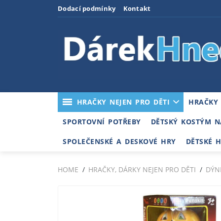
Dodací podmínky
Kontakt
HRAČKY NEJEN PRO DĚTI
HRAČKY
SPORTOVNÍ POTŘEBY
DĚTSKÝ KOSTÝM N
SPOLEČENSKÉ A DESKOVÉ HRY
DĚTSKÉ 
HOME
HRAČKY, DÁRKY NEJEN PRO DĚTI
DÝN