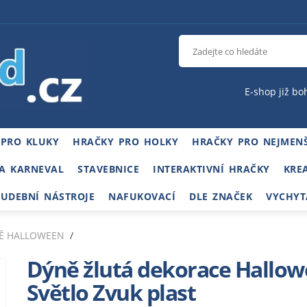
E-shop již bo
 PRO KLUKY
HRAČKY PRO HOLKY
HRAČKY PRO NEJMENŠ
A KARNEVAL
STAVEBNICE
INTERAKTIVNÍ HRAČKY
KRE
HUDEBNÍ NÁSTROJE
NAFUKOVACÍ
DLE ZNAČEK
VYCHYT
Ě HALLOWEEN
Dýně žlutá dekorace Hallow
Světlo Zvuk plast