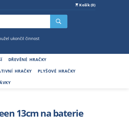
Košík (0)
hužel ukončil činnost
Í
DŘEVĚNÉ HRAČKY
ATIVNÍ HRAČKY
PLYŠOVÉ HRAČKY
ÁVKY
een 13cm na baterie