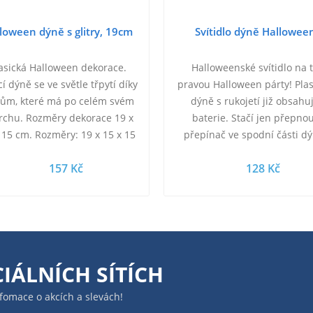
loween dýně s glitry, 19cm
Svítidlo dýně Hallowee
asická Halloween dekorace.
Halloweenské svítidlo na 
cí dýně se ve světle třpytí díky
pravou Halloween párty! Pla
trům, které má po celém svém
dýně s rukojetí již obsahu
rchu. Rozměry dekorace 19 x
baterie. Stačí jen přepno
 15 cm. Rozměry: 19 x 15 x 15
přepínač ve spodní části dý
cm Hmotnost: 0,07 kg
Zažij tu pravou halloweens
157 Kč
128 Kč
atmosféru! Tato…
IÁLNÍCH SÍTÍCH
infomace o akcích a slevách!