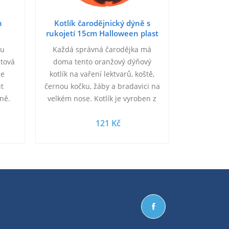
n
Kotlík čarodějnický dýně s
rukojetí 15cm Halloween plast
tu
Každá správná čarodějka má
stová
doma tento oranžový dýňový
je
kotlík na vaření lektvarů, koště,
ut
černou kočku, žáby a bradavici na
ně.
velkém nose. Kotlík je vyroben z
kou
plastu. Vhodné také jako doplněk
121 Kč
ke…