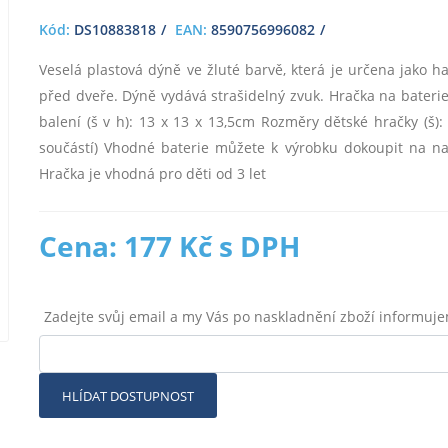
Kód:
DS10883818
EAN:
8590756996082
Veselá plastová dýně ve žluté barvě, která je určena jako
před dveře. Dýně vydává strašidelný zvuk. Hračka na baterie
balení (š v h): 13 x 13 x 13,5cm Rozměry dětské hračky (š):
součástí) Vhodné baterie můžete k výrobku dokoupit na n
Hračka je vhodná pro děti od 3 let
Cena: 177 Kč s DPH
Zadejte svůj email a my Vás po naskladnění zboží informuj
HLÍDAT DOSTUPNOST