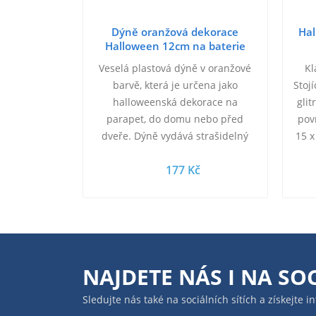
Dýně oranžová dekorace
Hal
Halloween 12cm na baterie
Světlo Zvuk plast
Veselá plastová dýně v oranžové
Kl
barvě, která je určena jako
Stojí
halloweenská dekorace na
gli
parapet, do domu nebo před
pov
dveře. Dýně vydává strašidelný
15 x
zvuk. Hračka na baterie, se
177 Kč
světlem a zvukem. Baleno v …
NAJDETE NÁS I NA
SOC
Sledujte nás také na sociálních sítích a získejte 