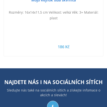
Mojo Rejnok siba skvrnitá
Rozměry: 16x14x11,5 cm Velikost: velká Věk: 3+ Materiál:
plast
186 Kč
NAJDETE NÁS I NA
SOCIÁLNÍCH SÍTÍCH
Sledujte nás také na sociálních sítích a získejte infomace o
akcích a slevách!